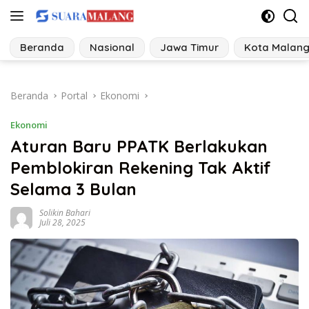
Langsung
ke
konten
Beranda
Nasional
Jawa Timur
Kota Malan
Beranda
Portal
Ekonomi
Ekonomi
Aturan Baru PPATK Berlakukan
Pemblokiran Rekening Tak Aktif
Selama 3 Bulan
Solikin Bahari
Juli 28, 2025