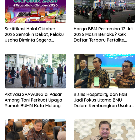
Sertifikasi Halal Oktober
Harga BBM Pertamina 12 Juli
2026 Semakin Dekat, Pelaku
2026 Masih Berlaku? Cek
Usaha Diminta Segera
Daftar Terbaru Pertalite
Bersiap
hingga Pertamax
Aktivasi SRAWUNG di Pasar
Bisnis Hospitality dan F&B
Among Tani Perkuat Upaya
Jadi Fokus Utama BMU
Rumah BUMN Kota Malang
Dalam Kembangkan Usaha
dalam Mendekatkan
di Tahun 2026
Program Pemberdayaan
UMKM kepada Masyarakat