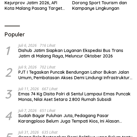
Kejurprov Jatim 2026, AFI
Dorong Sport Tourism dan
Kota Malang Pasang Target
Kampanye Lingkungan
Prestasi
Populer
1
Juli 6, 2026
716 Lihat
Dishub Jatim Siapkan Layanan Ekspedisi Bus Trans
Jatim di Malang Raya, Meluncur Oktober 2026
2
Juli 9, 2026
702 Lihat
PJT I Tegaskan Puncak Bendungan Lahor Bukan Jalan
Umum, Pembatasan Akses Demi Lindungi Infrastruktur
Vital
3
Juli 11, 2026
667 Lihat
Emas 74 Kg Disita Polri di Sentul Lampaui Emas Puncak
Monas, Nilai Aset Setara 2.800 Rumah Subsidi
4
Juli 7, 2026
651 Lihat
Sudah Bayar Puluhan Juta, Pedagang Pasar
Karangploso Belum Juga Tempati Kios, Ini Alasan
Disperindag
Juli 31, 2026
635 Lihat