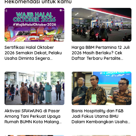
Rekomendasi untuk kamu
Sertifikasi Halal Oktober
Harga BBM Pertamina 12 Juli
2026 Semakin Dekat, Pelaku
2026 Masih Berlaku? Cek
Usaha Diminta Segera
Daftar Terbaru Pertalite
Bersiap
hingga Pertamax
Aktivasi SRAWUNG di Pasar
Bisnis Hospitality dan F&B
Among Tani Perkuat Upaya
Jadi Fokus Utama BMU
Rumah BUMN Kota Malang
Dalam Kembangkan Usaha
dalam Mendekatkan
di Tahun 2026
Program Pemberdayaan