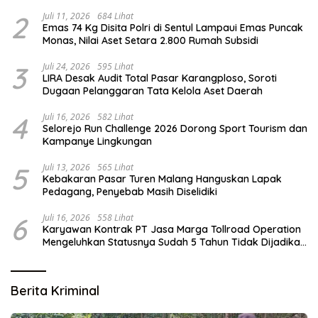
2
Juli 11, 2026
684 Lihat
Emas 74 Kg Disita Polri di Sentul Lampaui Emas Puncak
Monas, Nilai Aset Setara 2.800 Rumah Subsidi
3
Juli 24, 2026
595 Lihat
LIRA Desak Audit Total Pasar Karangploso, Soroti
Dugaan Pelanggaran Tata Kelola Aset Daerah
4
Juli 16, 2026
582 Lihat
Selorejo Run Challenge 2026 Dorong Sport Tourism dan
Kampanye Lingkungan
5
Juli 13, 2026
565 Lihat
Kebakaran Pasar Turen Malang Hanguskan Lapak
Pedagang, Penyebab Masih Diselidiki
6
Juli 16, 2026
558 Lihat
Karyawan Kontrak PT Jasa Marga Tollroad Operation
Mengeluhkan Statusnya Sudah 5 Tahun Tidak Dijadikan
Karyawan Tetap
Berita Kriminal