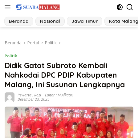
Langsung
ke
konten
Beranda
Nasional
Jawa Timur
Kota Malan
Beranda
Portal
Politik
Politik
Didik Gatot Subroto Kembali
Nahkodai DPC PDIP Kabupaten
Malang, Ini Susunan Lengkapnya
Pewarta : Rozi | Editor : M.Alkatiri
Desember 23, 2025