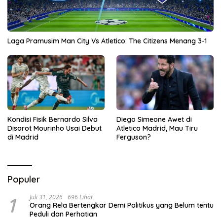
Laga Pramusim Man City Vs Atletico: The Citizens Menang 3-1
Kondisi Fisik Bernardo Silva
Diego Simeone Awet di
Disorot Mourinho Usai Debut
Atletico Madrid, Mau Tiru
di Madrid
Ferguson?
Populer
1
Juli 31, 2026
696 Lihat
Orang Rela Bertengkar Demi Politikus yang Belum tentu
Peduli dan Perhatian