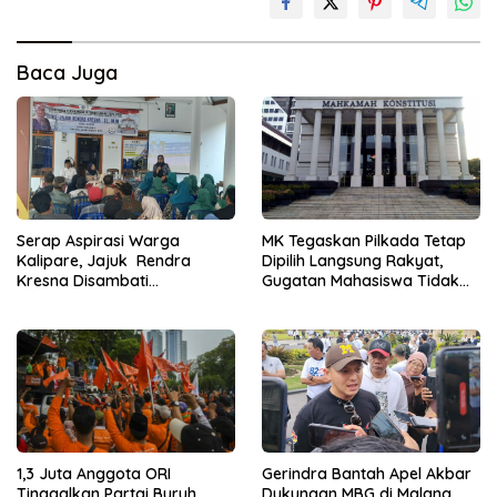
Baca Juga
Serap Aspirasi Warga
MK Tegaskan Pilkada Tetap
Kalipare, Jajuk Rendra
Dipilih Langsung Rakyat,
Kresna Disambati
Gugatan Mahasiswa Tidak
Infrastruktur hingga UMKM
Diterima
1,3 Juta Anggota ORI
Gerindra Bantah Apel Akbar
Tinggalkan Partai Buruh,
Dukungan MBG di Malang