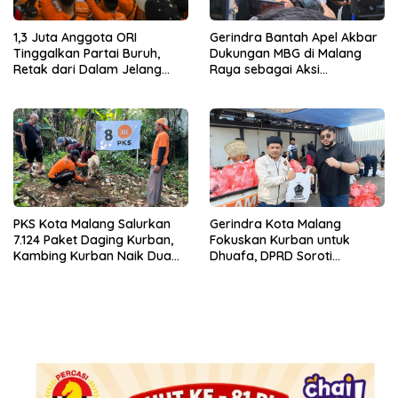
Gerindra Bantah Apel Akbar
1,3 Juta Anggota ORI
Dukungan MBG di Malang
Tinggalkan Partai Buruh,
Raya sebagai Aksi
Retak dari Dalam Jelang
Tandingan Penolakan
Konsolidasi Nasional
Program Prabowo
PKS Kota Malang Salurkan
Gerindra Kota Malang
7.124 Paket Daging Kurban,
Fokuskan Kurban untuk
Kambing Kurban Naik Dua
Dhuafa, DPRD Soroti
Kali Lipat
Lambannya Layanan RPH