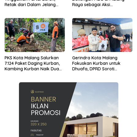
Retak dari Dalam Jelang
Raya sebagai Aksi
Konsolidasi Nasional
Tandingan Penolakan
Program Prabowo
PKS Kota Malang Salurkan
Gerindra Kota Malang
7.124 Paket Daging Kurban,
Fokuskan Kurban untuk
Kambing Kurban Naik Dua
Dhuafa, DPRD Soroti
Kali Lipat
Lambannya Layanan RPH