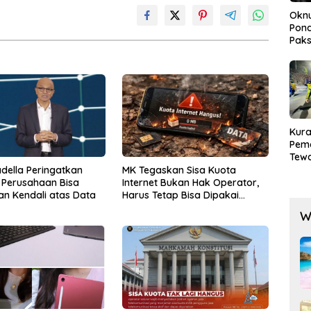
Okn
Pond
Paks
Lak
Kura
Pem
Tewa
Men
della Peringatkan
MK Tegaskan Sisa Kuota
Mog
, Perusahaan Bisa
Internet Bukan Hak Operator,
an Kendali atas Data
Harus Tetap Bisa Dipakai
Konsumen
W