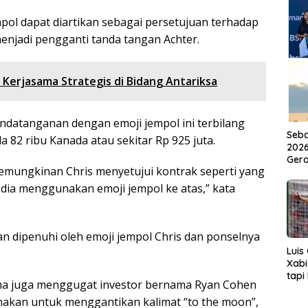
ol dapat diartikan sebagai persetujuan terhadap
menjadi pengganti tanda tangan Achter.
in Kerjasama Strategis di Bidang Antariksa
datanganan dengan emoji jempol ini terbilang
Seba
a 82 ribu Kanada atau sekitar Rp 925 juta.
2026
Ger
mungkinan Chris menyetujui kontrak seperti yang
ni dia menggunakan emoji jempol ke atas,” kata
n dipenuhi oleh emoji jempol Chris dan ponselnya
Luis
Xabi
tapi
ama juga menggugat investor bernama Ryan Cohen
Live
unakan untuk menggantikan kalimat “to the moon”,