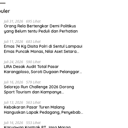
uler
Juli 31, 2026
695 Lihat
Orang Rela Bertengkar Demi Politikus
yang Belum tentu Peduli dan Perhatian
Juli 11, 2026
683 Lihat
Emas 74 Kg Disita Polri di Sentul Lampaui
Emas Puncak Monas, Nilai Aset Setara
2.800 Rumah Subsidi
Juli 24, 2026
590 Lihat
LIRA Desak Audit Total Pasar
Karangploso, Soroti Dugaan Pelanggaran
Tata Kelola Aset Daerah
Juli 16, 2026
579 Lihat
Selorejo Run Challenge 2026 Dorong
Sport Tourism dan Kampanye
Lingkungan
Juli 13, 2026
563 Lihat
Kebakaran Pasar Turen Malang
Hanguskan Lapak Pedagang, Penyebab
Masih Diselidiki
Juli 16, 2026
553 Lihat
Karyawan Kontrak PT Jasa Marga