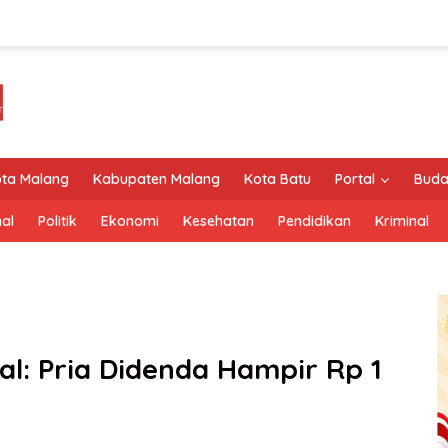
ta Malang
Kabupaten Malang
Kota Batu
Portal
Buda
al
Politik
Ekonomi
Kesehatan
Pendidikan
Kriminal
al: Pria Didenda Hampir Rp 1