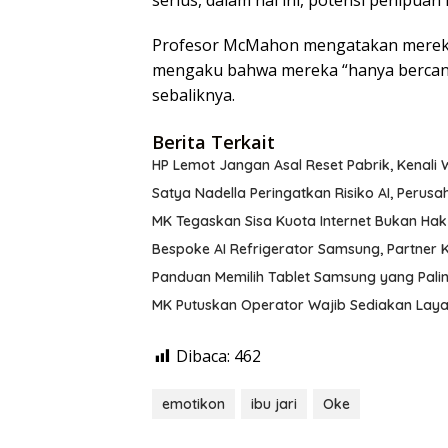
serius, dalam hal ini, potensi penipua
Profesor McMahon mengatakan mereka 
mengaku bahwa mereka “hanya bercand
sebaliknya.
Berita Terkait
HP Lemot Jangan Asal Reset Pabrik, Kenali
Satya Nadella Peringatkan Risiko AI, Perus
MK Tegaskan Sisa Kuota Internet Bukan Hak
Bespoke AI Refrigerator Samsung, Partner
Panduan Memilih Tablet Samsung yang Palin
MK Putuskan Operator Wajib Sediakan Layan
Dibaca:
462
emotikon
ibu jari
Oke