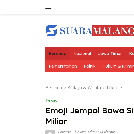
Langsung
ke
konten
Beranda
Nasional
Jawa Timur
Ko
Pemerintahan
Politik
Hukum & Krimin
Beranda
Budaya & Wisata
Tekno
Tekno
Emoji Jempol Bawa Si
Miliar
Pewarta : *M.Nan Editor : M.AlKatiri