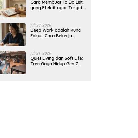
Cara Membuat To Do List
yang Efektif agar Target
Harian Lebih Mudah
Tercapai
Juli 28, 2026
Deep Work adalah Kunci
Fokus: Cara Bekerja
Tanpa Gangguan agar
Lebih Produktif
Juli 21, 2026
Quiet Living dan Soft Life:
Tren Gaya Hidup Gen Z
Indonesia yang Viral di
2026