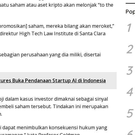
tu saham atau aset kripto akan melonjak “to the
Pop
1
romosikan] saham, mereka bilang akan meroket,”
direktur High Tech Law Institute di Santa Clara
2
bagian perusahaan yang dia miliki, disertai
3
tures Buka Pendanaan Startup AI di Indonesia
4
dalam kasus investor dimaknai sebagai sinyal
mbeli saham tersebut. Tindakan ini merupakan
5
.
oji dapat menimbulkan konsekuensi hukum yang
6