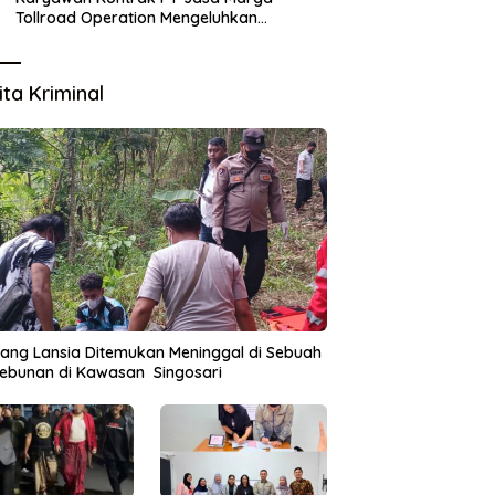
Tollroad Operation Mengeluhkan
Statusnya Sudah 5 Tahun Tidak Dijadikan
Karyawan Tetap
ita Kriminal
ang Lansia Ditemukan Meninggal di Sebuah
ebunan di Kawasan Singosari