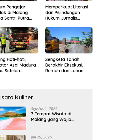
um Pengajar
Memperkuat Literasi
ok di Malang
dan Pelindungan
a Santri Putra
Hukum Jurnalis
ukan Onani
Perempuan,
Hukumonline
Menyediakan Layanan
AI Gratis
ng Hati-hati,
Sengketa Tanah
otor Asal Madura
Berakhir Eksekusi,
s Setelah
Rumah dan Lahan
abrak Truk
Resmi Dikosongkan
ok
Paksa
isata Kuliner
Agustus 1, 2026
7 Tempat Wisata di
Malang yang Wajib
Dikunjungi 2026, Ada
Destinasi Baru
Juli 29, 2026