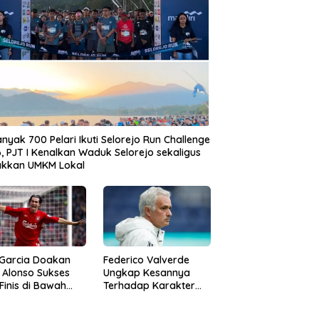
nyak 700 Pelari Ikuti Selorejo Run Challenge
, PJT I Kenalkan Waduk Selorejo sekaligus
akkan UMKM Lokal
 Garcia Doakan
Federico Valverde
 Alonso Sukses
Ungkap Kesannya
 Finis di Bawah
Terhadap Karakter
rpool
Jose Mourinho