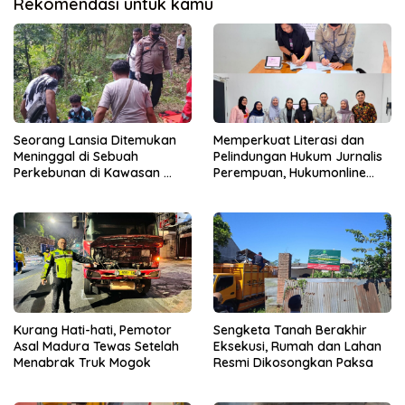
Rekomendasi untuk kamu
Seorang Lansia Ditemukan
Memperkuat Literasi dan
Meninggal di Sebuah
Pelindungan Hukum Jurnalis
Perkebunan di Kawasan
Perempuan, Hukumonline
Singosari
Menyediakan Layanan AI
Gratis
Kurang Hati-hati, Pemotor
Sengketa Tanah Berakhir
Asal Madura Tewas Setelah
Eksekusi, Rumah dan Lahan
Menabrak Truk Mogok
Resmi Dikosongkan Paksa