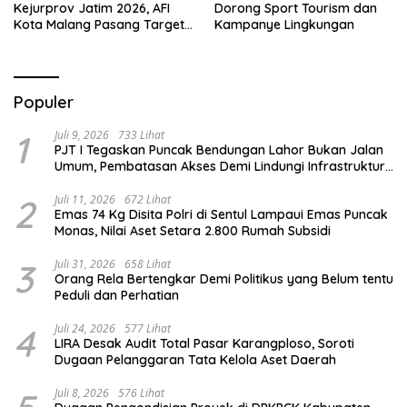
Kejurprov Jatim 2026, AFI
Dorong Sport Tourism dan
Kota Malang Pasang Target
Kampanye Lingkungan
Prestasi
Populer
1
Juli 9, 2026
733 Lihat
PJT I Tegaskan Puncak Bendungan Lahor Bukan Jalan
Umum, Pembatasan Akses Demi Lindungi Infrastruktur
Vital
2
Juli 11, 2026
672 Lihat
Emas 74 Kg Disita Polri di Sentul Lampaui Emas Puncak
Monas, Nilai Aset Setara 2.800 Rumah Subsidi
3
Juli 31, 2026
658 Lihat
Orang Rela Bertengkar Demi Politikus yang Belum tentu
Peduli dan Perhatian
4
Juli 24, 2026
577 Lihat
LIRA Desak Audit Total Pasar Karangploso, Soroti
Dugaan Pelanggaran Tata Kelola Aset Daerah
Juli 8, 2026
576 Lihat