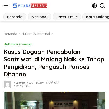
Langsung
ke
konten
Beranda
Nasional
Jawa Timur
Kota Malan
Beranda
Hukum & Kriminal
Hukum & Kriminal
Kasus Dugaan Pencabulan
Santriwati di Malang Naik ke Tahap
Penyidikan, Pengasuh Ponpes
Ditahan
Pewarta : Reza | Editor : M.Alkatiri
Juni 15, 2026