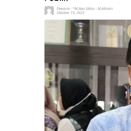
Pewarta : *M.Nan Editor : M.AlKatiri
Oktober 19, 2025