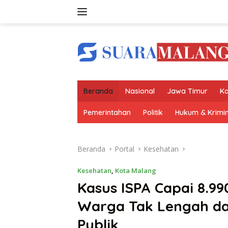
Langsung
ke
konten
Beranda
Nasional
Jawa Timur
Ko
Pemerintahan
Politik
Hukum & Krimin
Beranda
Portal
Kesehatan
Kesehatan
,
Kota Malang
Kasus ISPA Capai 8.9
Warga Tak Lengah da
Publik