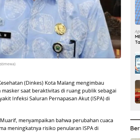
Ag
MB
T
istimewa)
Kesehatan (Dinkes) Kota Malang mengimbau
masker saat beraktivitas di ruang publik sebagai
akit Infeksi Saluran Pernapasan Akut (ISPA) di
ul Muarif, menyampaikan bahwa perubahan cuaca
Ber
ma meningkatnya risiko penularan ISPA di