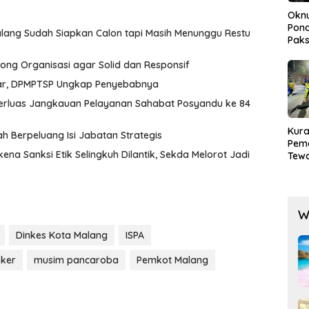
Okn
Pond
alang Sudah Siapkan Calon tapi Masih Menunggu Restu
Paks
Lak
rong Organisasi agar Solid dan Responsif
liar, DPMPTSP Ungkap Penyebabnya
Perluas Jangkauan Pelayanan Sahabat Posyandu ke 84
Kura
 Berpeluang Isi Jabatan Strategis
Pem
kena Sanksi Etik Selingkuh Dilantik, Sekda Melorot Jadi
Tewa
Men
Mog
W
Dinkes Kota Malang
ISPA
ker
musim pancaroba
Pemkot Malang