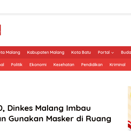
ta Malang
Kabupaten Malang
Kota Batu
Portal
Buda
al
Politik
Ekonomi
Kesehatan
Pendidikan
Kriminal
90, Dinkes Malang Imbau
n Gunakan Masker di Ruang