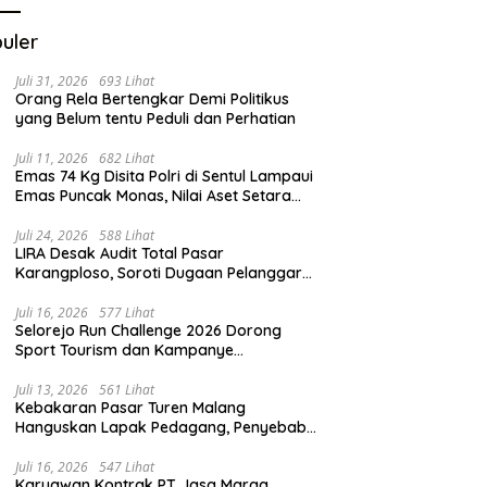
uler
Juli 31, 2026
693 Lihat
Orang Rela Bertengkar Demi Politikus
yang Belum tentu Peduli dan Perhatian
Juli 11, 2026
682 Lihat
Emas 74 Kg Disita Polri di Sentul Lampaui
Emas Puncak Monas, Nilai Aset Setara
2.800 Rumah Subsidi
Juli 24, 2026
588 Lihat
LIRA Desak Audit Total Pasar
Karangploso, Soroti Dugaan Pelanggaran
Tata Kelola Aset Daerah
Juli 16, 2026
577 Lihat
Selorejo Run Challenge 2026 Dorong
Sport Tourism dan Kampanye
Lingkungan
Juli 13, 2026
561 Lihat
Kebakaran Pasar Turen Malang
Hanguskan Lapak Pedagang, Penyebab
Masih Diselidiki
Juli 16, 2026
547 Lihat
Karyawan Kontrak PT Jasa Marga