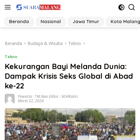
Langsung
ke
konten
Beranda
Nasional
Jawa Timur
Kota Malan
Beranda
Budaya & Wisata
Tekno
Tekno
Kekurangan Bayi Melanda Dunia:
Dampak Krisis Seks Global di Abad
ke-22
Pewarta : *M.Nan Editor : M.AlKatiri
Maret 22, 2024