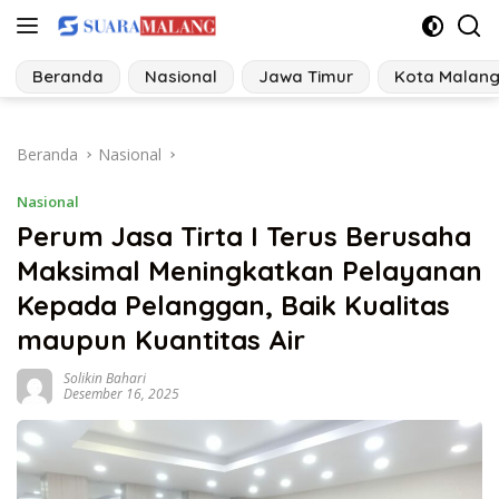
Langsung
ke
konten
Beranda
Nasional
Jawa Timur
Kota Malan
Beranda
Nasional
Nasional
Perum Jasa Tirta I Terus Berusaha
Maksimal Meningkatkan Pelayanan
Kepada Pelanggan, Baik Kualitas
maupun Kuantitas Air
Solikin Bahari
Desember 16, 2025