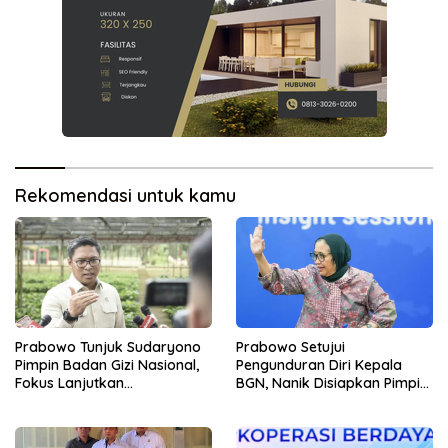
Rekomendasi untuk kamu
Prabowo Tunjuk Sudaryono
Prabowo Setujui
Pimpin Badan Gizi Nasional,
Pengunduran Diri Kepala
Fokus Lanjutkan
BGN, Nanik Disiapkan Pimpin
Pembenahan Program MBG
Dewan Pengawas