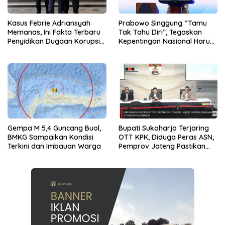
Kasus Febrie Adriansyah
Prabowo Singgung “Tamu
Memanas, Ini Fakta Terbaru
Tak Tahu Diri”, Tegaskan
Penyidikan Dugaan Korupsi
Kepentingan Nasional Harus
dan TPPU
Diutamakan
Gempa M 5,4 Guncang Buol,
Bupati Sukoharjo Terjaring
BMKG Sampaikan Kondisi
OTT KPK, Diduga Peras ASN,
Terkini dan Imbauan Warga
Pemprov Jateng Pastikan
Layanan Tetap Berjalan