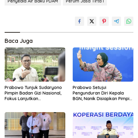
Penyedia Air Baku PDAM
Perum Jasa Tirta I
Baca Juga
Prabowo Tunjuk Sudaryono
Prabowo Setujui
Pimpin Badan Gizi Nasional,
Pengunduran Diri Kepala
Fokus Lanjutkan
BGN, Nanik Disiapkan Pimpin
Pembenahan Program MBG
Dewan Pengawas