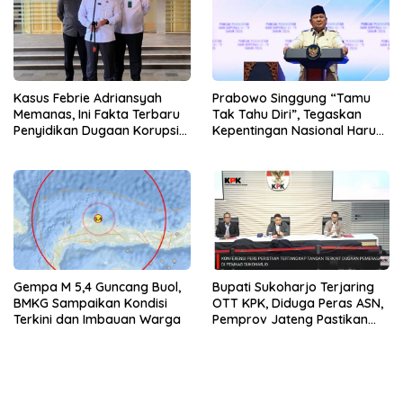
Kasus Febrie Adriansyah
Prabowo Singgung “Tamu
Memanas, Ini Fakta Terbaru
Tak Tahu Diri”, Tegaskan
Penyidikan Dugaan Korupsi
Kepentingan Nasional Harus
dan TPPU
Diutamakan
Gempa M 5,4 Guncang Buol,
Bupati Sukoharjo Terjaring
BMKG Sampaikan Kondisi
OTT KPK, Diduga Peras ASN,
Terkini dan Imbauan Warga
Pemprov Jateng Pastikan
Layanan Tetap Berjalan