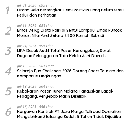
1
Juli 31, 2026
695 Lihat
Orang Rela Bertengkar Demi Politikus yang Belum tentu
Peduli dan Perhatian
2
Juli 11, 2026
683 Lihat
Emas 74 Kg Disita Polri di Sentul Lampaui Emas Puncak
Monas, Nilai Aset Setara 2.800 Rumah Subsidi
3
Juli 24, 2026
595 Lihat
LIRA Desak Audit Total Pasar Karangploso, Soroti
Dugaan Pelanggaran Tata Kelola Aset Daerah
4
Juli 16, 2026
581 Lihat
Selorejo Run Challenge 2026 Dorong Sport Tourism dan
Kampanye Lingkungan
5
Juli 13, 2026
564 Lihat
Kebakaran Pasar Turen Malang Hanguskan Lapak
Pedagang, Penyebab Masih Diselidiki
6
Juli 16, 2026
556 Lihat
Karyawan Kontrak PT Jasa Marga Tollroad Operation
Mengeluhkan Statusnya Sudah 5 Tahun Tidak Dijadikan
Karyawan Tetap