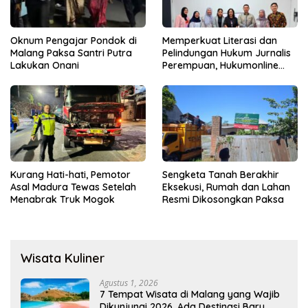
Oknum Pengajar Pondok di
Memperkuat Literasi dan
Malang Paksa Santri Putra
Pelindungan Hukum Jurnalis
Lakukan Onani
Perempuan, Hukumonline
Menyediakan Layanan AI
Gratis
Kurang Hati-hati, Pemotor
Sengketa Tanah Berakhir
Asal Madura Tewas Setelah
Eksekusi, Rumah dan Lahan
Menabrak Truk Mogok
Resmi Dikosongkan Paksa
Wisata Kuliner
Agustus 1, 2026
7 Tempat Wisata di Malang yang Wajib
Dikunjungi 2026, Ada Destinasi Baru