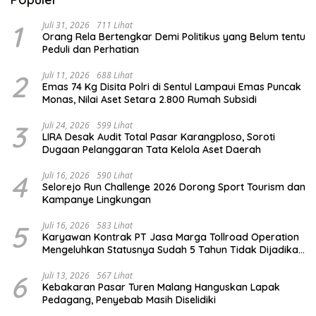
1
Juli 31, 2026
711 Lihat
Orang Rela Bertengkar Demi Politikus yang Belum tentu
Peduli dan Perhatian
2
Juli 11, 2026
688 Lihat
Emas 74 Kg Disita Polri di Sentul Lampaui Emas Puncak
Monas, Nilai Aset Setara 2.800 Rumah Subsidi
3
Juli 24, 2026
599 Lihat
LIRA Desak Audit Total Pasar Karangploso, Soroti
Dugaan Pelanggaran Tata Kelola Aset Daerah
4
Juli 16, 2026
590 Lihat
Selorejo Run Challenge 2026 Dorong Sport Tourism dan
Kampanye Lingkungan
5
Juli 16, 2026
583 Lihat
Karyawan Kontrak PT Jasa Marga Tollroad Operation
Mengeluhkan Statusnya Sudah 5 Tahun Tidak Dijadikan
Karyawan Tetap
6
Juli 13, 2026
567 Lihat
Kebakaran Pasar Turen Malang Hanguskan Lapak
Pedagang, Penyebab Masih Diselidiki