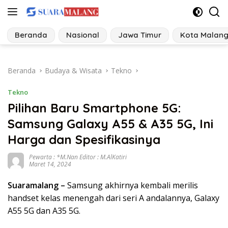
Langsung
ke
konten
Beranda
Nasional
Jawa Timur
Kota Malan
Beranda
Budaya & Wisata
Tekno
Tekno
Pilihan Baru Smartphone 5G:
Samsung Galaxy A55 & A35 5G, Ini
Harga dan Spesifikasinya
Pewarta : *M.Nan Editor : M.AlKatiri
Maret 14, 2024
Suaramalang –
Samsung akhirnya kembali merilis
handset kelas menengah dari seri A andalannya, Galaxy
A55 5G dan A35 5G.