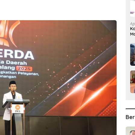
Ag
Ka
Ma
D
Ber