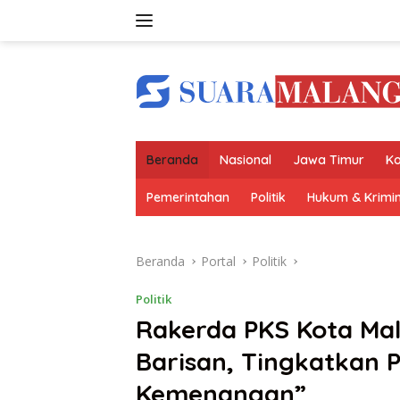
Langsung
ke
konten
Beranda
Nasional
Jawa Timur
Ko
Pemerintahan
Politik
Hukum & Krimin
Beranda
Portal
Politik
Politik
Rakerda PKS Kota Ma
Barisan, Tingkatkan 
Kemenangan”