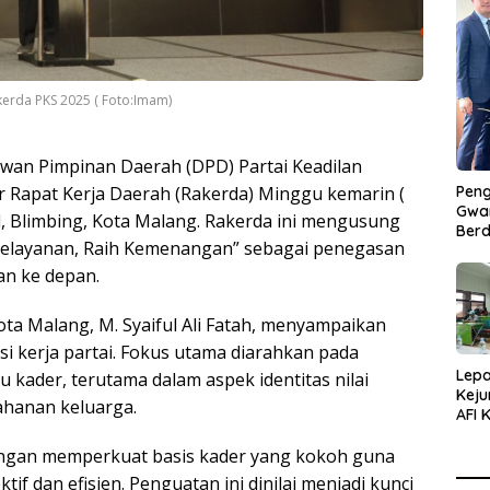
akerda PKS 2025 ( Foto:Imam)
wan Pimpinan Daerah (DPD) Partai Keadilan
Peng
r Rapat Kerja Daerah (Rakerda) Minggu kemarin (
Gwan
l, Blimbing, Kota Malang. Rakerda ini mengusung
Berd
Pelayanan, Raih Kemenangan” sebagai penegasan
an ke depan.
a Malang, M. Syaiful Ali Fatah, menyampaikan
 kerja partai. Fokus utama diarahkan pada
Lepa
kader, terutama dalam aspek identitas nilai
Keju
ahanan keluarga.
AFI 
Pasa
ngan memperkuat basis kader yang kokoh guna
Pres
if dan efisien. Penguatan ini dinilai menjadi kunci