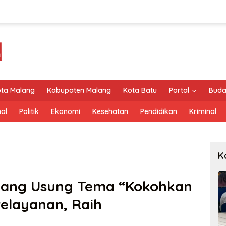
ta Malang
Kabupaten Malang
Kota Batu
Portal
Buda
al
Politik
Ekonomi
Kesehatan
Pendidikan
Kriminal
K
lang Usung Tema “Kokohkan
Pelayanan, Raih