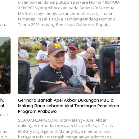
disampaikan dalam putusan perkara Nomor 195/PUU-
XXIV/2026 yang dibacakan pada Senin (29/6). Ketua
MK Suhartoyo menyatakan permohonan uji materi
terhadap Pasal 1 angka 1 Undang-Undang Nomor 8
lan…
Tahun 2015 tentang Pemilihan Gubernur, Bupati,…
h,
Gerindra Bantah Apel Akbar Dukungan MBG di
al
Malang Raya sebagai Aksi Tandingan Penolakan
Program Prabowo
litik
.
SUARAMALANG.COM, Kota Malang – Apel Akbar
m
dukungan terhadap program Makan Bergizi Gratis
sama.
(MBG) yang digelar di Malang Raya memunculkan
uruh.
beragam tafsir di tengah menguatnya gelombang