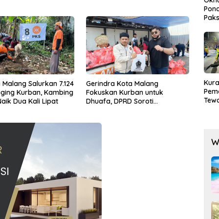
Nasional
Pond
Paks
Lak
Kura
 Malang Salurkan 7.124
Gerindra Kota Malang
Pem
ging Kurban, Kambing
Fokuskan Kurban untuk
Tewa
aik Dua Kali Lipat
Dhuafa, DPRD Soroti
Men
Lambannya Layanan RPH
Mog
W