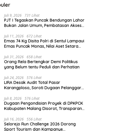
uler
Juli 9, 2026
731 Lihat
PJT I Tegaskan Puncak Bendungan Lahor
Bukan Jalan Umum, Pembatasan Akses
Demi Lindungi Infrastruktur Vital
Juli 11, 2026
672 Lihat
Emas 74 Kg Disita Polri di Sentul Lampaui
Emas Puncak Monas, Nilai Aset Setara
2.800 Rumah Subsidi
Juli 31, 2026
658 Lihat
Orang Rela Bertengkar Demi Politikus
yang Belum tentu Peduli dan Perhatian
Juli 24, 2026
576 Lihat
LIRA Desak Audit Total Pasar
Karangploso, Soroti Dugaan Pelanggaran
Tata Kelola Aset Daerah
Juli 8, 2026
576 Lihat
Dugaan Pengondisian Proyek di DPKPCK
Kabupaten Malang Disorot, Transparansi
Pejabat Dipertanyakan
Juli 16, 2026
556 Lihat
Selorejo Run Challenge 2026 Dorong
Sport Tourism dan Kampanye