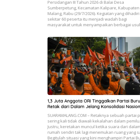
Persidangan III Tahun 2026 di Balai Desa
Sumberpetung, Kecamatan Kalipare, Kabupaten
Malang, Rabu (29/7/2026). Kegiatan yang dihadiri
sekitar 60 peserta itu menjadi wadah bagi
masyarakat untuk menyampaikan berbagai usu
1,3 Juta Anggota ORI Tinggalkan Partai Buru
Retak dari Dalam Jelang Konsolidasi Nasion
SUARAMALANG.COM – Retaknya sebuah partai po
sering kali tidak diawali kekalahan dalam pemilu
Justru, keretakan muncul ketika suara dari dala
rumah sendiri tak lagi menemukan ruang yang 
Begitulah situasi yang kini menghampiri Partai B