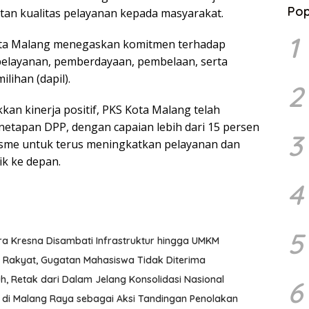
Pop
tan kualitas pelayanan kepada masyarakat.
1
Kota Malang menegaskan komitmen terhadap
 pelayanan, pemberdayaan, pembelaan, serta
ihan (dapil).
2
an kinerja positif, PKS Kota Malang telah
netapan DPP, dengan capaian lebih dari 15 persen
3
misme untuk terus meningkatkan pelayanan dan
k ke depan.
4
5
ra Kresna Disambati Infrastruktur hingga UMKM
g Rakyat, Gugatan Mahasiswa Tidak Diterima
uh, Retak dari Dalam Jelang Konsolidasi Nasional
6
di Malang Raya sebagai Aksi Tandingan Penolakan