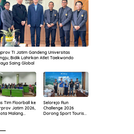
prov TI Jatim Gandeng Universitas
gju, Bidik Lahirkan Atlet Taekwondo
aya Saing Global
s Tim Floorball ke
Selorejo Run
rprov Jatim 2026,
Challenge 2026
Kota Malang
Dorong Sport Tourism
ng Target
dan Kampanye
tasi
Lingkungan