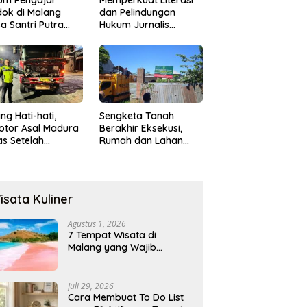
ok di Malang
dan Pelindungan
a Santri Putra
Hukum Jurnalis
ukan Onani
Perempuan,
Hukumonline
Menyediakan Layanan
AI Gratis
ng Hati-hati,
Sengketa Tanah
otor Asal Madura
Berakhir Eksekusi,
s Setelah
Rumah dan Lahan
abrak Truk
Resmi Dikosongkan
ok
Paksa
isata Kuliner
Agustus 1, 2026
7 Tempat Wisata di
Malang yang Wajib
Dikunjungi 2026, Ada
Destinasi Baru
Juli 29, 2026
Cara Membuat To Do List