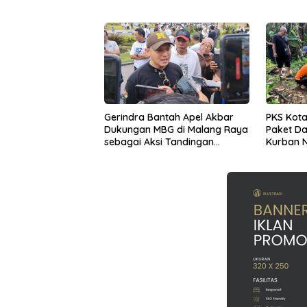
UMKM
Diterima
Gerindra Bantah Apel Akbar
PKS Kota
Dukungan MBG di Malang Raya
Paket Da
sebagai Aksi Tandingan
Kurban N
Penolakan Program Prabowo