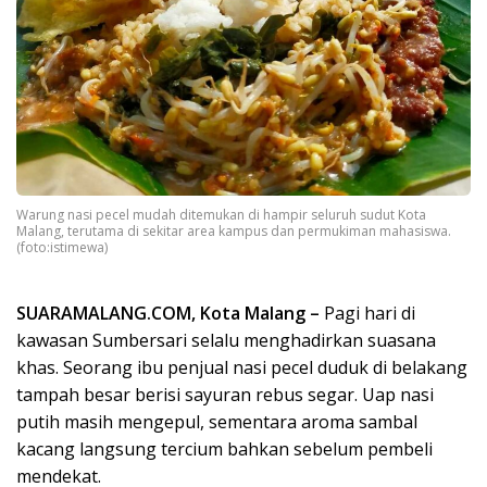
Warung nasi pecel mudah ditemukan di hampir seluruh sudut Kota
Malang, terutama di sekitar area kampus dan permukiman mahasiswa.
(foto:istimewa)
SUARAMALANG.COM, Kota Malang –
Pagi hari di
kawasan Sumbersari selalu menghadirkan suasana
khas. Seorang ibu penjual nasi pecel duduk di belakang
tampah besar berisi sayuran rebus segar. Uap nasi
putih masih mengepul, sementara aroma sambal
kacang langsung tercium bahkan sebelum pembeli
mendekat.