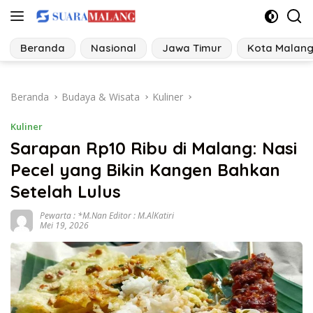
Langsung
ke
konten
Beranda
Nasional
Jawa Timur
Kota Malan
Beranda
Budaya & Wisata
Kuliner
Kuliner
Sarapan Rp10 Ribu di Malang: Nasi
Pecel yang Bikin Kangen Bahkan
Setelah Lulus
Pewarta : *M.Nan Editor : M.AlKatiri
Mei 19, 2026