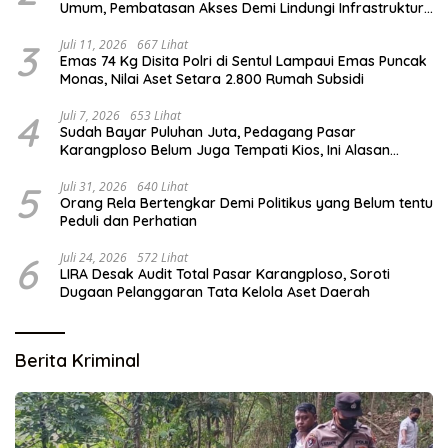
Umum, Pembatasan Akses Demi Lindungi Infrastruktur
Vital
3
Juli 11, 2026
667 Lihat
Emas 74 Kg Disita Polri di Sentul Lampaui Emas Puncak
Monas, Nilai Aset Setara 2.800 Rumah Subsidi
4
Juli 7, 2026
653 Lihat
Sudah Bayar Puluhan Juta, Pedagang Pasar
Karangploso Belum Juga Tempati Kios, Ini Alasan
Disperindag
5
Juli 31, 2026
640 Lihat
Orang Rela Bertengkar Demi Politikus yang Belum tentu
Peduli dan Perhatian
6
Juli 24, 2026
572 Lihat
LIRA Desak Audit Total Pasar Karangploso, Soroti
Dugaan Pelanggaran Tata Kelola Aset Daerah
Berita Kriminal