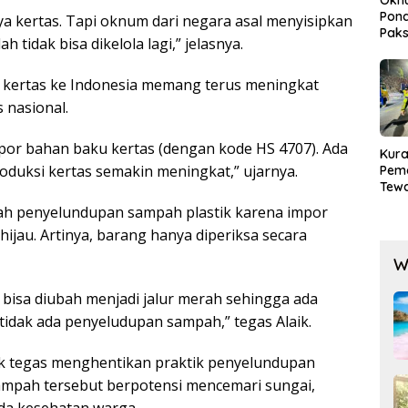
Pond
ya kertas. Tapi oknum dari negara asal menyisipkan
Paks
tidak bisa dikelola lagi,” jelasnya.
Lak
 kertas ke Indonesia memang terus meningkat
s nasional.
por bahan baku kertas (dengan kode HS 4707). Ada
Kura
oduksi kertas semakin meningkat,” ujarnya.
Pem
Tewa
Men
lah penyelundupan sampah plastik karena impor
Mog
hijau. Artinya, barang hanya diperiksa secara
W
 bisa diubah menjadi jalur merah sehingga ada
idak ada penyeludupan sampah,” tegas Alaik.
k tegas menghentikan praktik penyelundupan
 sampah tersebut berpotensi mencemari sungai,
da kesehatan warga.