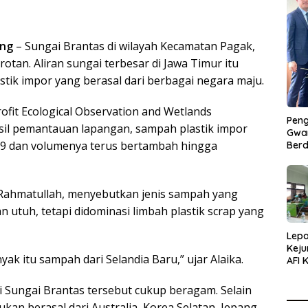
ng
– Sungai Brantas di wilayah Kecamatan Pagak,
tan. Aliran sungai terbesar di Jawa Timur itu
ik impor yang berasal dari berbagai negara maju.
ofit Ecological Observation and Wetlands
Peng
sil pemantauan lapangan, sampah plastik impor
Gwan
2019 dan volumenya terus bertambah hingga
Berd
a Rahmatullah, menyebutkan jenis sampah yang
 utuh, tetapi didominasi limbah plastik scrap yang
Lepa
Keju
ak itu sampah dari Selandia Baru,” ujar Alaika.
AFI 
Pasa
Pres
i Sungai Brantas tersebut cukup beragam. Selain
ukan berasal dari Australia, Korea Selatan, Jepang,