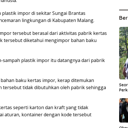
manusia.
lastik impor di sekitar Sungai Brantas
Ber
encemaran lingkungan di Kabupaten Malang.
por tersebut berasal dari aktivitas pabrik kertas
ik tersebut diketahui mengimpor bahan baku
h-sampah plastik impor itu datangnya dari pabrik
r bahan baku kertas impor, kerap ditemukan
Seor
h tersebut tidak dibutuhkan oleh pabrik sehingga
Perk
rtas seperti karton dan kraft yang tidak
ai aturan, kontainer dengan kode tersebut
Okn