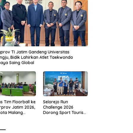
prov TI Jatim Gandeng Universitas
gju, Bidik Lahirkan Atlet Taekwondo
aya Saing Global
s Tim Floorball ke
Selorejo Run
rprov Jatim 2026,
Challenge 2026
Kota Malang
Dorong Sport Tourism
ng Target
dan Kampanye
tasi
Lingkungan