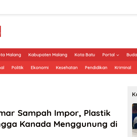
ta Malang
Kabupaten Malang
Kota Batu
Portal
Buda
al
Politik
Ekonomi
Kesehatan
Pendidikan
Kriminal
K
mar Sampah Impor, Plastik
ingga Kanada Menggunung di