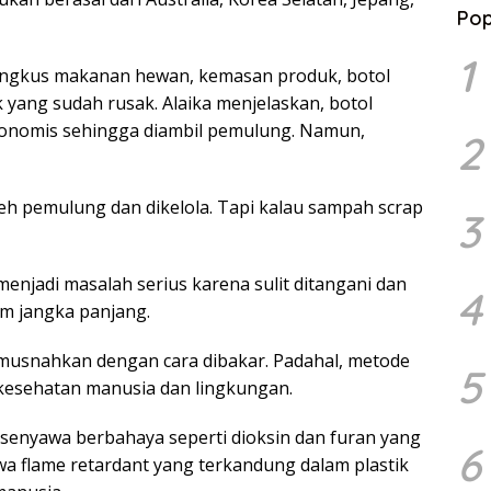
Pop
1
ungkus makanan hewan, kemasan produk, botol
ik yang sudah rusak. Alaika menjelaskan, botol
 ekonomis sehingga diambil pemulung. Namun,
2
oleh pemulung dan dikelola. Tapi kalau sampah scrap
3
ru menjadi masalah serius karena sulit ditangani dan
4
m jangka panjang.
imusnahkan dengan cara dibakar. Padahal, metode
5
 kesehatan manusia dan lingkungan.
senyawa berbahaya seperti dioksin dan furan yang
6
yawa flame retardant yang terkandung dalam plastik