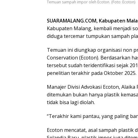
Temuan sampah impor oleh Ecoton. (Foto: Ecoton)
SUARAMALANG.COM, Kabupaten Mala
Kabupaten Malang, kembali menjadi soro
diduga tercemar tumpukan sampah plast
Temuan ini diungkap organisasi non pr
Conservation (Ecoton). Berdasarkan ha
tersebut sudah teridentifikasi sejak 
penelitian terakhir pada Oktober 2025.
Manajer Divisi Advokasi Ecoton, Alaik
ditemukan bukan hanya plastik kemasan
tidak bisa lagi diolah.
“Terakhir kami pantau, yang paling bany
Ecoton mencatat, asal sampah plastik d
Selandia Baru, plastik impor juga ditem