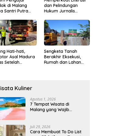
ok di Malang
dan Pelindungan
a Santri Putra
Hukum Jurnalis
ukan Onani
Perempuan,
Hukumonline
Menyediakan Layanan
AI Gratis
ng Hati-hati,
Sengketa Tanah
otor Asal Madura
Berakhir Eksekusi,
s Setelah
Rumah dan Lahan
abrak Truk
Resmi Dikosongkan
ok
Paksa
isata Kuliner
Agustus 1, 2026
7 Tempat Wisata di
Malang yang Wajib
Dikunjungi 2026, Ada
Destinasi Baru
Juli 29, 2026
Cara Membuat To Do List