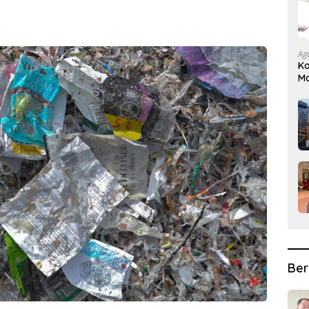
Ag
Ka
Ma
D
Ber