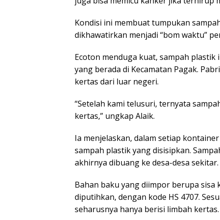
juga bisa memicu kanker jika terhirup 
Kondisi ini membuat tumpukan sampah p
dikhawatirkan menjadi “bom waktu” p
Ecoton menduga kuat, sampah plastik im
yang berada di Kecamatan Pagak. Pabr
kertas dari luar negeri.
“Setelah kami telusuri, ternyata sampa
kertas,” ungkap Alaik.
Ia menjelaskan, dalam setiap kontaine
sampah plastik yang disisipkan. Sampa
akhirnya dibuang ke desa-desa sekitar.
Bahan baku yang diimpor berupa sisa ke
diputihkan, dengan kode HS 4707. Sesu
seharusnya hanya berisi limbah kertas.