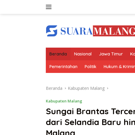
Langsung
ke
konten
Beranda
Nasional
Jawa Timur
Ko
Pemerintahan
Politik
Hukum & Krimin
Beranda
Kabupaten Malang
Kabupaten Malang
Sungai Brantas Terce
dari Selandia Baru h
Malang