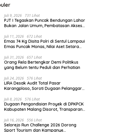
uler
Juli 9, 2026
731 Lihat
PJT I Tegaskan Puncak Bendungan Lahor
Bukan Jalan Umum, Pembatasan Akses
Demi Lindungi Infrastruktur Vital
Juli 11, 2026
672 Lihat
Emas 74 Kg Disita Polri di Sentul Lampaui
Emas Puncak Monas, Nilai Aset Setara
2.800 Rumah Subsidi
Juli 31, 2026
657 Lihat
Orang Rela Bertengkar Demi Politikus
yang Belum tentu Peduli dan Perhatian
Juli 24, 2026
576 Lihat
LIRA Desak Audit Total Pasar
Karangploso, Soroti Dugaan Pelanggaran
Tata Kelola Aset Daerah
Juli 8, 2026
576 Lihat
Dugaan Pengondisian Proyek di DPKPCK
Kabupaten Malang Disorot, Transparansi
Pejabat Dipertanyakan
Juli 16, 2026
556 Lihat
Selorejo Run Challenge 2026 Dorong
Sport Tourism dan Kampanye