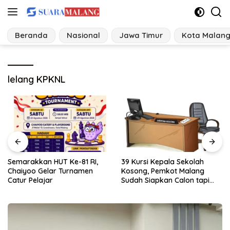
Langsung
ke
konten
Beranda
Nasional
Jawa Timur
Kota Malan
lelang KPKNL
39 Kursi Kepala Sekolah
PSEL Kabupaten Malang
Kosong, Pemkot Malang
Terus Cari Lahan, Penolakan
Sudah Siapkan Calon tapi
Warga Jadi Alarm Kesiapan
Masih Menunggu Restu Pusat
Proyek