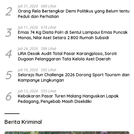
Vital
2
Juli 31, 2026
688 Lihat
Orang Rela Bertengkar Demi Politikus yang Belum tentu
Peduli dan Perhatian
3
Juli 11, 2026
678 Lihat
Emas 74 Kg Disita Polri di Sentul Lampaui Emas Puncak
Monas, Nilai Aset Setara 2.800 Rumah Subsidi
4
Juli 24, 2026
586 Lihat
LIRA Desak Audit Total Pasar Karangploso, Soroti
Dugaan Pelanggaran Tata Kelola Aset Daerah
5
Juli 16, 2026
565 Lihat
Selorejo Run Challenge 2026 Dorong Sport Tourism dan
Kampanye Lingkungan
6
Juli 13, 2026
555 Lihat
Kebakaran Pasar Turen Malang Hanguskan Lapak
Pedagang, Penyebab Masih Diselidiki
Berita Kriminal