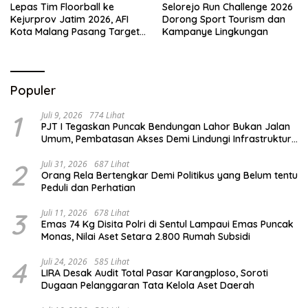
Lepas Tim Floorball ke
Selorejo Run Challenge 2026
Kejurprov Jatim 2026, AFI
Dorong Sport Tourism dan
Kota Malang Pasang Target
Kampanye Lingkungan
Prestasi
Populer
1
Juli 9, 2026
774 Lihat
PJT I Tegaskan Puncak Bendungan Lahor Bukan Jalan
Umum, Pembatasan Akses Demi Lindungi Infrastruktur
Vital
2
Juli 31, 2026
687 Lihat
Orang Rela Bertengkar Demi Politikus yang Belum tentu
Peduli dan Perhatian
3
Juli 11, 2026
678 Lihat
Emas 74 Kg Disita Polri di Sentul Lampaui Emas Puncak
Monas, Nilai Aset Setara 2.800 Rumah Subsidi
4
Juli 24, 2026
585 Lihat
LIRA Desak Audit Total Pasar Karangploso, Soroti
Dugaan Pelanggaran Tata Kelola Aset Daerah