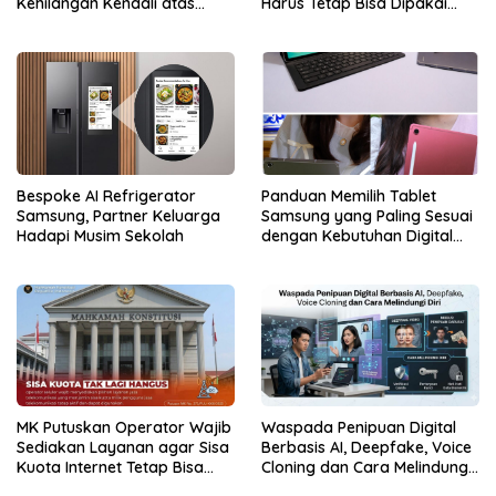
Kehilangan Kendali atas
Harus Tetap Bisa Dipakai
Data
Konsumen
Bespoke AI Refrigerator
Panduan Memilih Tablet
Samsung, Partner Keluarga
Samsung yang Paling Sesuai
Hadapi Musim Sekolah
dengan Kebutuhan Digital
dan Multimedia
MK Putuskan Operator Wajib
Waspada Penipuan Digital
Sediakan Layanan agar Sisa
Berbasis AI, Deepfake, Voice
Kuota Internet Tetap Bisa
Cloning dan Cara Melindungi
Digunakan
Diri