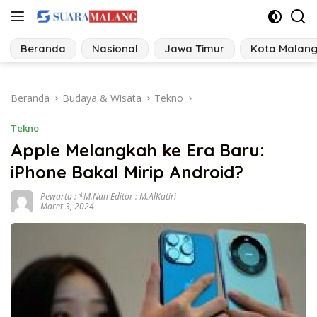
Langsung
ke
konten
Beranda
Nasional
Jawa Timur
Kota Malan
Beranda
Budaya & Wisata
Tekno
Tekno
Apple Melangkah ke Era Baru:
iPhone Bakal Mirip Android?
Pewarta : *M.Nan Editor : M.AlKatiri
Maret 3, 2024