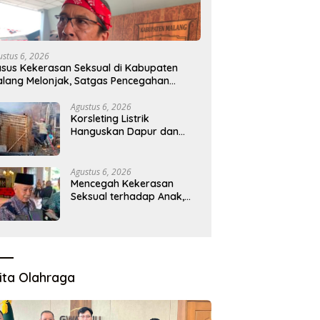
Desak Pemerintah
Presiden LIRA Konsolidasi di
K
alikan Program MBG ke
Malang, Mendorong Organisasi
K
h 3T, Minta Evaluasi Total
agar Solid dan Responsif
S
ustus 6, 2026
sus Kekerasan Seksual di Kabupaten
lang Melonjak, Satgas Pencegahan
ibentuk
Agustus 6, 2026
Korsleting Listrik
Hanguskan Dapur dan
Gudang Kayu
Agustus 6, 2026
Mencegah Kekerasan
Seksual terhadap Anak,
Pemkab Bentuk Satgas
Perlindungan Anak
ita Olahraga