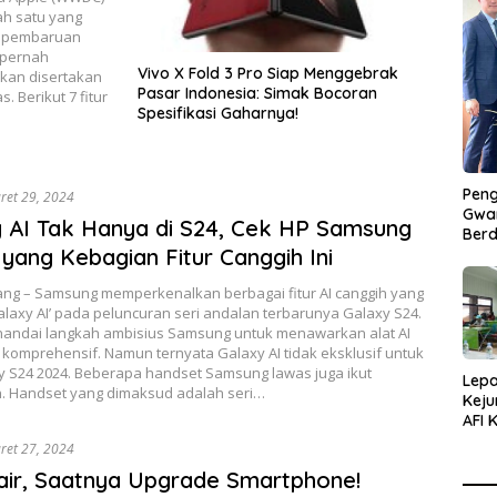
ah satu yang
a pembaruan
k pernah
Vivo X Fold 3 Pro Siap Menggebrak
akan disertakan
Pasar Indonesia: Simak Bocoran
 Berikut 7 fitur
Spesifikasi Gaharnya!
Peng
ret 29, 2024
Gwan
 AI Tak Hanya di S24, Cek HP Samsung
Berd
yang Kebagian Fitur Canggih Ini
ng – Samsung memperkenalkan berbagai fitur AI canggih yang
alaxy AI’ pada peluncuran seri andalan terbarunya Galaxy S24.
enandai langkah ambisius Samsung untuk menawarkan alat AI
 komprehensif. Namun ternyata Galaxy AI tidak eksklusif untuk
xy S24 2024. Beberapa handset Samsung lawas juga ikut
Lepa
n. Handset yang dimaksud adalah seri…
Keju
AFI 
Pasa
ret 27, 2024
Pres
ir, Saatnya Upgrade Smartphone!