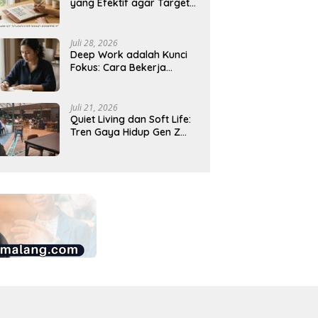
yang Efektif agar Target
Harian Lebih Mudah
Tercapai
Juli 28, 2026
Deep Work adalah Kunci
Fokus: Cara Bekerja
Tanpa Gangguan agar
Lebih Produktif
Juli 21, 2026
Quiet Living dan Soft Life:
Tren Gaya Hidup Gen Z
Indonesia yang Viral di
2026