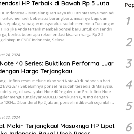
ndasi HP Terbaik di Bawah Rp 5 Juta
Pop
NBC Indonesia – Menjelang Hari Raya Idul Fitri biasanya menjadi
1
untuk membeli beberapa barang baru, misalnya baju dan
ntar. Apalagi, sebagian masyarakat sudah menerima Tunjangan
(THR). Jika Anda tertarik membeli ponsel baru untuk diri sendiri
rga, berikut beberapa rekomendasi kisaran harga Rp 2-5
2
ng dihimpun CNBC Indonesia, Selasa…
ret 24, 2024
3
x Note 40 Series: Buktikan Performa Luar
dengan Harga Terjangkau
4
g – Infinix resmi meluncurkan seri Note 40 di Indonesia hari
 (21/3/2024). Sebelumnya ponsel ini sudah tersedia di Malaysia.
del yang dibawa yakni Note 40 ‘reguler’ dan Pro. Infinix Note
reguler mengusung layar AMOLED berukuran 6,78 inci dengan
5
te 120Hz. Dibanderol Rp 2 jutaan, ponsel ini dibekali sejumlah…
ret 22, 2024
6
at Makin Terjangkau! Masuknya HP Lipat
ke Indonesia Bakal Ubah Pasar