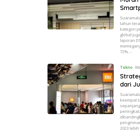
Smart
Suaramala
tahun ter
kategori p
global ju
laporan D
memegang p
72%….
Tekno
Ma
Strate
dari J
Suaramala
keempat ta
sepanjang
peningkata
dibanding
pengirima
2023 lebi