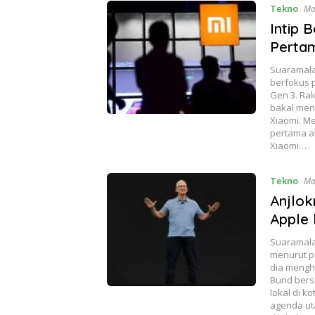
Tekno
Ma
Intip 
Perta
Suaramala
berfokus 
Gen 3. Ra
bakal men
Xiaomi. M
pertama a
Xiaomi…
Tekno
Ma
Anjlok
Apple 
Suaramala
menurut po
dia mengha
Bund bers
lokal di k
agenda ut