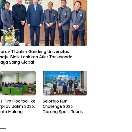
prov TI Jatim Gandeng Universitas
gju, Bidik Lahirkan Atlet Taekwondo
aya Saing Global
s Tim Floorball ke
Selorejo Run
rprov Jatim 2026,
Challenge 2026
Kota Malang
Dorong Sport Tourism
ng Target
dan Kampanye
tasi
Lingkungan