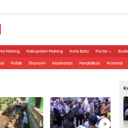
ta Malang
Kabupaten Malang
Kota Batu
Portal
Buda
al
Politik
Ekonomi
Kesehatan
Pendidikan
Kriminal
K