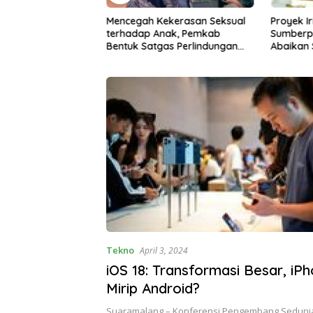
ekerasan Seksual
Proyek Irigasi di
Ancaman 
nak, Pemkab
Sumberpucung Diduga
Desa di 
as Perlindungan
Abaikan SOP, Pengawasan
Bencana
Dipertanyakan
Tekno
April 3, 2024
iOS 18: Transformasi Besar, iP
Mirip Android?
Suaramalang – Konferensi Pengembang Seduni