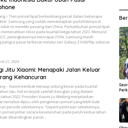
phone
ng – Tren ponsel lipat berkembang pesat dalam beberapa
Ber
akhir. Samsung yang sudah memantapkan portofolionya di
roduk ini memiliki pesaing dari China. Pertumbuhan ponsel lipat
ga memecahkan rekor pada kuartal ketiga tahun 2023. Menurut
SCC, peningkatannya mencapai 215%. Samsung masih
angsa pasar terbesar melalui seri Galazy Z Fold/Flip sebesar
ret 21, 2024
gi Jitu Xiaomi: Menapaki Jalan Keluar
urang Kehancuran
Seor
ng – Xiaomi kembali meraup untung besar pada kuartal
Perk
hun lalu. Hal ini terjadi setelah kerugian yang dialami
 tahun 2022. Presiden Xiaomi Lu Weibing menjelaskan
n tersebut dipicu oleh pengiriman ponsel yang lebih baik
kan periode sebelumnya. “Seperti perkiraan sebelumnya,
n ponsel pintar secara keseluruhan pada paruh kedua tahun
h baik dibandingkan paruh…
Okn