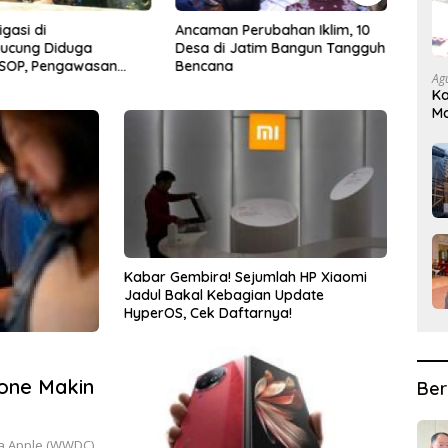
Perubahan Iklim, 10
Sebanyak 300 Akademisi
LIRA 
Jatim Bangun Tangguh
Mengikuti ICODES 2026,
Kemb
Aspikom Jatim Perkuat
Daera
Ag
Kolaborasi Riset Global
Ka
Ma
D
Kabar Gembira! Sejumlah HP Xiaomi
Jadul Bakal Kebagian Update
HyperOS, Cek Daftarnya!
hone Makin
Ber
a Apple (WWDC)