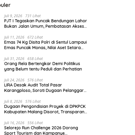
uler
Juli 9, 2026
731 Lihat
PJT I Tegaskan Puncak Bendungan Lahor
Bukan Jalan Umum, Pembatasan Akses
Demi Lindungi Infrastruktur Vital
Juli 11, 2026
672 Lihat
Emas 74 Kg Disita Polri di Sentul Lampaui
Emas Puncak Monas, Nilai Aset Setara
2.800 Rumah Subsidi
Juli 31, 2026
658 Lihat
Orang Rela Bertengkar Demi Politikus
yang Belum tentu Peduli dan Perhatian
Juli 24, 2026
576 Lihat
LIRA Desak Audit Total Pasar
Karangploso, Soroti Dugaan Pelanggaran
Tata Kelola Aset Daerah
Juli 8, 2026
576 Lihat
Dugaan Pengondisian Proyek di DPKPCK
Kabupaten Malang Disorot, Transparansi
Pejabat Dipertanyakan
Juli 16, 2026
556 Lihat
Selorejo Run Challenge 2026 Dorong
Sport Tourism dan Kampanye