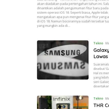
akan diadakan pada pertengahan tahun ini. Sal
dinantikan adalah pengumuman fitur baru pad
sistem operasi iOS 18. Seperti biasa, Apple tida
mengatakan apa pun mengenai fitur-fitur yang 
di iOS 18. Namun bocorannya sudah tersebar luas.
yang mungkin ada di…
Tekno
Ma
Galaxy
Lawas 
Suaramala
disebut ‘G
Hal ini m
yang lebih
seri Gala
disertaka
Tekno
Ma
THR Ca