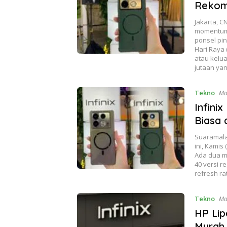
Rekome
Jakarta, C
momentum 
ponsel pi
Hari Raya 
atau kelua
jutaan ya
Tekno
Ma
Infini
Biasa 
Suaramalan
ini, Kamis
Ada dua mo
40 versi 
refresh ra
Tekno
Ma
HP Lip
Murah 