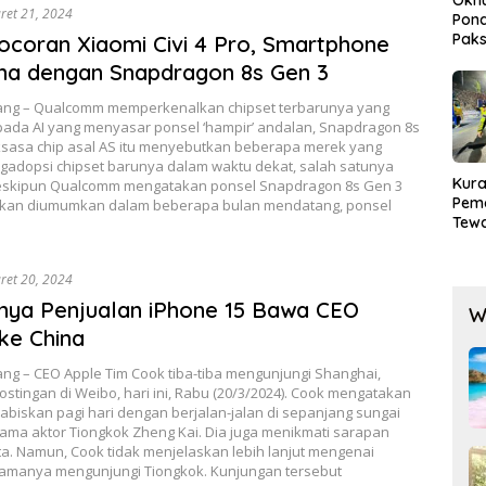
ret 21, 2024
Pond
Paks
Bocoran Xiaomi Civi 4 Pro, Smartphone
Lak
ma dengan Snapdragon 8s Gen 3
ng – Qualcomm memperkenalkan chipset terbarunya yang
pada AI yang menyasar ponsel ‘hampir’ andalan, Snapdragon 8s
ksasa chip asal AS itu menyebutkan beberapa merek yang
gadopsi chipset barunya dalam waktu dekat, salah satunya
Kura
eskipun Qualcomm mengatakan ponsel Snapdragon 8s Gen 3
Pem
kan diumumkan dalam beberapa bulan mendatang, ponsel
Tewa
Men
Mog
ret 20, 2024
nya Penjualan iPhone 15 Bawa CEO
W
ke China
ng – CEO Apple Tim Cook tiba-tiba mengunjungi Shanghai,
stingan di Weibo, hari ini, Rabu (20/3/2024). Cook mengatakan
biskan pagi hari dengan berjalan-jalan di sepanjang sungai
ama aktor Tiongkok Zheng Kai. Dia juga menikmati sarapan
ota. Namun, Cook tidak menjelaskan lebih lanjut mengenai
amanya mengunjungi Tiongkok. Kunjungan tersebut