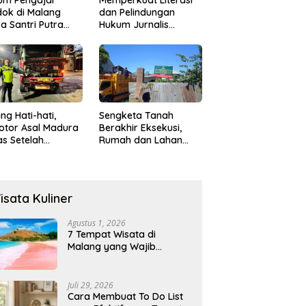
ok di Malang
dan Pelindungan
a Santri Putra
Hukum Jurnalis
ukan Onani
Perempuan,
Hukumonline
Menyediakan Layanan
AI Gratis
ng Hati-hati,
Sengketa Tanah
otor Asal Madura
Berakhir Eksekusi,
s Setelah
Rumah dan Lahan
abrak Truk
Resmi Dikosongkan
ok
Paksa
isata Kuliner
Agustus 1, 2026
7 Tempat Wisata di
Malang yang Wajib
Dikunjungi 2026, Ada
Destinasi Baru
Juli 29, 2026
Cara Membuat To Do List