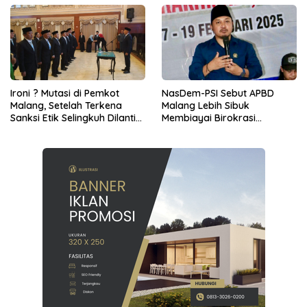
Ironi ? Mutasi di Pemkot
NasDem-PSI Sebut APBD
Malang, Setelah Terkena
Malang Lebih Sibuk
Sanksi Etik Selingkuh Dilantik,
Membiayai Birokrasi
Sekda Melorot Jadi Asisten
daripada Mengurus Warga