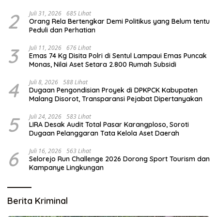
Vital
2
Juli 31, 2026
685 Lihat
Orang Rela Bertengkar Demi Politikus yang Belum tentu
Peduli dan Perhatian
3
Juli 11, 2026
676 Lihat
Emas 74 Kg Disita Polri di Sentul Lampaui Emas Puncak
Monas, Nilai Aset Setara 2.800 Rumah Subsidi
4
Juli 8, 2026
588 Lihat
Dugaan Pengondisian Proyek di DPKPCK Kabupaten
Malang Disorot, Transparansi Pejabat Dipertanyakan
5
Juli 24, 2026
583 Lihat
LIRA Desak Audit Total Pasar Karangploso, Soroti
Dugaan Pelanggaran Tata Kelola Aset Daerah
6
Juli 16, 2026
563 Lihat
Selorejo Run Challenge 2026 Dorong Sport Tourism dan
Kampanye Lingkungan
Berita Kriminal