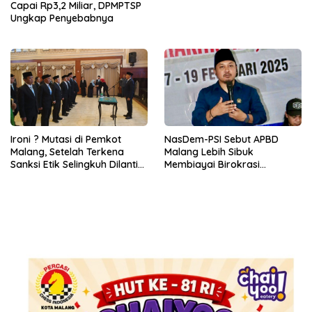
Capai Rp3,2 Miliar, DPMPTSP
Ungkap Penyebabnya
Ironi ? Mutasi di Pemkot
NasDem-PSI Sebut APBD
Malang, Setelah Terkena
Malang Lebih Sibuk
Sanksi Etik Selingkuh Dilantik,
Membiayai Birokrasi
Sekda Melorot Jadi Asisten
daripada Mengurus Warga