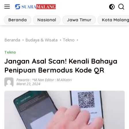
Langsung
ke
konten
Beranda
Nasional
Jawa Timur
Kota Malan
Beranda
Budaya & Wisata
Tekno
Tekno
Jangan Asal Scan! Kenali Bahaya
Penipuan Bermodus Kode QR
Pewarta : *M.Nan Editor : M.AlKatiri
Maret 23, 2024