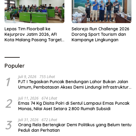
Lepas Tim Floorball ke
Selorejo Run Challenge 2026
Kejurprov Jatim 2026, AFI
Dorong Sport Tourism dan
Kota Malang Pasang Target
Kampanye Lingkungan
Prestasi
Populer
1
Juli 9, 2026
755 Lihat
PJT I Tegaskan Puncak Bendungan Lahor Bukan Jalan
Umum, Pembatasan Akses Demi Lindungi Infrastruktur
Vital
2
Juli 11, 2026
674 Lihat
Emas 74 Kg Disita Polri di Sentul Lampaui Emas Puncak
Monas, Nilai Aset Setara 2.800 Rumah Subsidi
3
Juli 31, 2026
672 Lihat
Orang Rela Bertengkar Demi Politikus yang Belum tentu
Peduli dan Perhatian