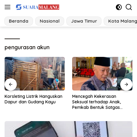
Langsung
ke
konten
Beranda
Nasional
Jawa Timur
Kota Malan
pengurasan akun
Korsleting Listrik Hanguskan
Mencegah Kekerasan
Dapur dan Gudang Kayu
Seksual terhadap Anak,
Pemkab Bentuk Satgas
Perlindungan Anak