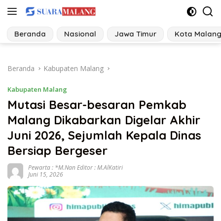
Langsung
ke
konten
Beranda
Nasional
Jawa Timur
Kota Malan
Beranda
Kabupaten Malang
Kabupaten Malang
Mutasi Besar-besaran Pemkab
Malang Dikabarkan Digelar Akhir
Juni 2026, Sejumlah Kepala Dinas
Bersiap Bergeser
Pewarta : *M.Nan Editor : M.AlKatiri
Juni 15, 2026