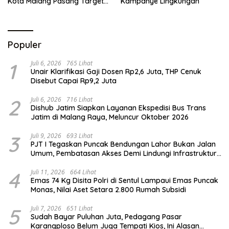
Kota Malang Pasang Target
Kampanye Lingkungan
Prestasi
Populer
1
Juli 6, 2026
765 Lihat
Unair Klarifikasi Gaji Dosen Rp2,6 Juta, THP Cenuk
Disebut Capai Rp9,2 Juta
2
Juli 6, 2026
716 Lihat
Dishub Jatim Siapkan Layanan Ekspedisi Bus Trans
Jatim di Malang Raya, Meluncur Oktober 2026
3
Juli 9, 2026
693 Lihat
PJT I Tegaskan Puncak Bendungan Lahor Bukan Jalan
Umum, Pembatasan Akses Demi Lindungi Infrastruktur
Vital
4
Juli 11, 2026
664 Lihat
Emas 74 Kg Disita Polri di Sentul Lampaui Emas Puncak
Monas, Nilai Aset Setara 2.800 Rumah Subsidi
5
Juli 7, 2026
651 Lihat
Sudah Bayar Puluhan Juta, Pedagang Pasar
Karangploso Belum Juga Tempati Kios, Ini Alasan