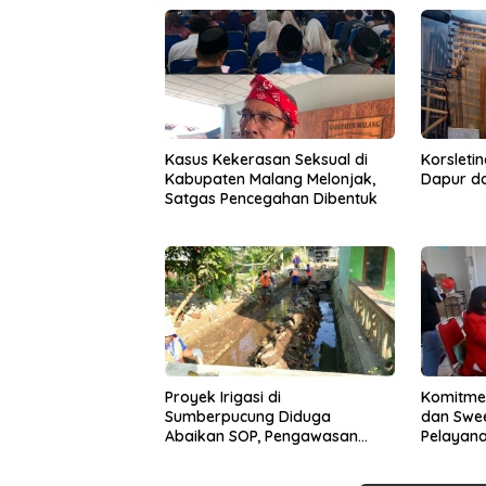
Kasus Kekerasan Seksual di
Korsleti
Kabupaten Malang Melonjak,
Dapur d
Satgas Pencegahan Dibentuk
Proyek Irigasi di
Komitmen
Sumberpucung Diduga
dan Swe
Abaikan SOP, Pengawasan
Pelayan
Dipertanyakan
ke 84 Tit