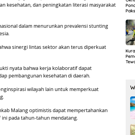
anan kesehatan, dan peningkatan literasi masyarakat
Pond
Paks
Lak
nasional dalam menurunkan prevalensi stunting
esia.
wa sinergi lintas sektor akan terus diperkuat
Kura
Pem
Tewa
Men
bukti nyata bahwa kerja kolaboratif dapat
Mog
adap pembangunan kesehatan di daerah.
W
nginspirasi wilayah lain untuk memperkuat
g.
mkab Malang optimistis dapat mempertahankan
f ini pada tahun-tahun mendatang.