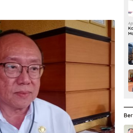
Ag
Ka
Ma
D
Ber