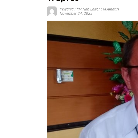
Pewarta : *M.Nan Editor : M.AlKatiri
November 24, 2025