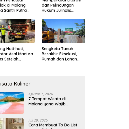
ok di Malang
dan Pelindungan
a Santri Putra
Hukum Jurnalis
ukan Onani
Perempuan,
Hukumonline
Menyediakan Layanan
AI Gratis
ng Hati-hati,
Sengketa Tanah
otor Asal Madura
Berakhir Eksekusi,
s Setelah
Rumah dan Lahan
abrak Truk
Resmi Dikosongkan
ok
Paksa
isata Kuliner
Agustus 1, 2026
7 Tempat Wisata di
Malang yang Wajib
Dikunjungi 2026, Ada
Destinasi Baru
Juli 29, 2026
Cara Membuat To Do List