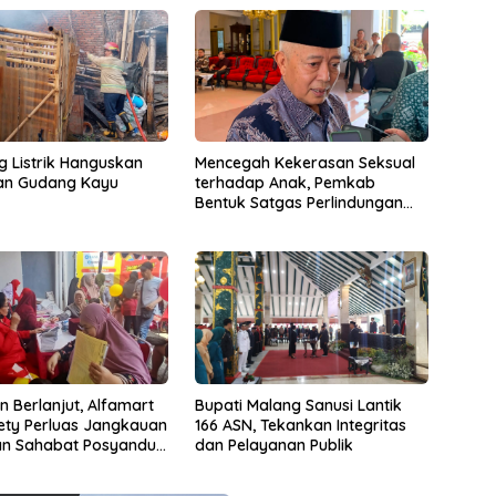
ng Listrik Hanguskan
Mencegah Kekerasan Seksual
an Gudang Kayu
terhadap Anak, Pemkab
Bentuk Satgas Perlindungan
Anak
 Berlanjut, Alfamart
Bupati Malang Sanusi Lantik
ety Perluas Jangkauan
166 ASN, Tekankan Integritas
an Sahabat Posyandu
dan Pelayanan Publik
ik di Indonesia