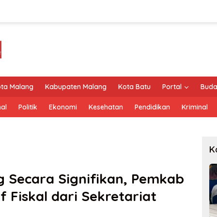
ta Malang
Kabupaten Malang
Kota Batu
Portal
Buda
al
Politik
Ekonomi
Kesehatan
Pendidikan
Kriminal
K
g Secara Signifikan, Pemkab
f Fiskal dari Sekretariat