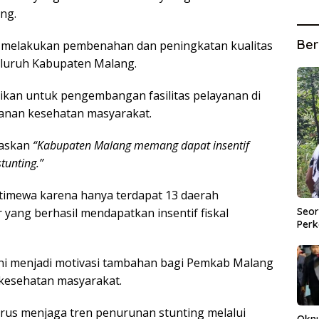
ng.
Ber
uk melakukan pembenahan dan peningkatan kualitas
eluruh Kabupaten Malang.
eksikan untuk pengembangan fasilitas pelayanan di
nan kesehatan masyarakat.
gaskan
“Kabupaten Malang memang dapat insentif
tunting.”
stimewa karena hanya terdapat 13 daerah
Seor
yang berhasil mendapatkan insentif fiskal
Perk
i menjadi motivasi tambahan bagi Pemkab Malang
kesehatan masyarakat.
us menjaga tren penurunan stunting melalui
Okn