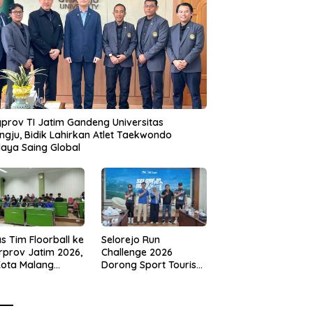
prov TI Jatim Gandeng Universitas
gju, Bidik Lahirkan Atlet Taekwondo
aya Saing Global
s Tim Floorball ke
Selorejo Run
rprov Jatim 2026,
Challenge 2026
Kota Malang
Dorong Sport Tourism
ng Target
dan Kampanye
tasi
Lingkungan