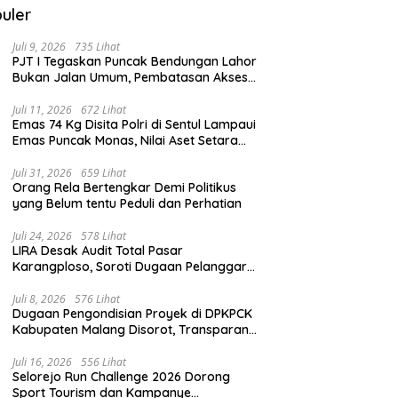
uler
Juli 9, 2026
735 Lihat
PJT I Tegaskan Puncak Bendungan Lahor
Bukan Jalan Umum, Pembatasan Akses
Demi Lindungi Infrastruktur Vital
Juli 11, 2026
672 Lihat
Emas 74 Kg Disita Polri di Sentul Lampaui
Emas Puncak Monas, Nilai Aset Setara
2.800 Rumah Subsidi
Juli 31, 2026
659 Lihat
Orang Rela Bertengkar Demi Politikus
yang Belum tentu Peduli dan Perhatian
Juli 24, 2026
578 Lihat
LIRA Desak Audit Total Pasar
Karangploso, Soroti Dugaan Pelanggaran
Tata Kelola Aset Daerah
Juli 8, 2026
576 Lihat
Dugaan Pengondisian Proyek di DPKPCK
Kabupaten Malang Disorot, Transparansi
Pejabat Dipertanyakan
Juli 16, 2026
556 Lihat
Selorejo Run Challenge 2026 Dorong
Sport Tourism dan Kampanye