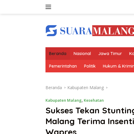
Langsung
ke
konten
Beranda
Nasional
Jawa Timur
Ko
Pemerintahan
Politik
Hukum & Krimin
Beranda
Kabupaten Malang
Kabupaten Malang
,
Kesehatan
Sukses Tekan Stuntin
Malang Terima Insenti
Wapres