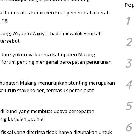
Pop
agai bonus atas komitmen kuat pemerintah daerah
1
ing.
ang, Wiyanto Wijoyo, hadir mewakili Pemkab
2
tersebut.
dan syukurnya karena Kabupaten Malang
3
 forum penting mengenai percepatan penurunan
4
abupaten Malang menurunkan stunting merupakan
 seluruh stakeholder, termasuk peran aktif
5
jadi kunci yang membuat upaya percepatan
g berjalan optimal.
6
iskal yang diterima tidak hanya digunakan untuk