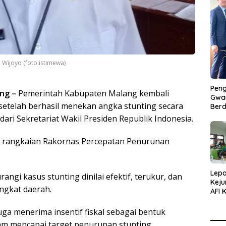
Wijoyo (foto:istimewa)
Peng
ng –
Pemerintah Kabupaten Malang kembali
Gwan
telah berhasil menekan angka stunting secara
Berd
ari Sekretariat Wakil Presiden Republik Indonesia.
m rangkaian Rakornas Percepatan Penurunan
Lepa
i kasus stunting dinilai efektif, terukur, dan
Keju
ingkat daerah.
AFI 
Pasa
Pres
a menerima insentif fiskal sebagai bentuk
lam mencapai target penurunan stunting.