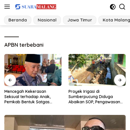
Langsung
ke
konten
Beranda
Nasional
Jawa Timur
Kota Malan
APBN terbebani
Proyek Irigasi di
Ancaman Perubahan Iklim,
Sumberpucung Diduga
Desa di Jatim Bangun
Abaikan SOP, Pengawasan
Tangguh Bencana
Dipertanyakan