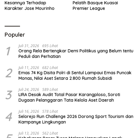
Kesannya Terhadap
Pelatih Basque Kuasai
Karakter Jose Mourinho
Premier League
Populer
1
Juli 31, 2026
695 Lihat
Orang Rela Bertengkar Demi Politikus yang Belum tentu
Peduli dan Perhatian
2
Juli 11, 2026
682 Lihat
Emas 74 Kg Disita Polri di Sentul Lampaui Emas Puncak
Monas, Nilai Aset Setara 2.800 Rumah Subsidi
3
Juli 24, 2026
589 Lihat
LIRA Desak Audit Total Pasar Karangploso, Soroti
Dugaan Pelanggaran Tata Kelola Aset Daerah
4
Juli 16, 2026
578 Lihat
Selorejo Run Challenge 2026 Dorong Sport Tourism dan
Kampanye Lingkungan
Juli 13, 2026
562 Lihat