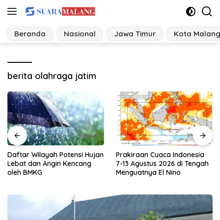
Langsung
ke
konten
Beranda
Nasional
Jawa Timur
Kota Malan
berita olahraga jatim
Prakiraan Cuaca Indonesia
Dampak Kebakaran Bromo,
7-13 Agustus 2026 di Tengah
Akses Wisata Malang Ditutup
Menguatnya El Nino
Total