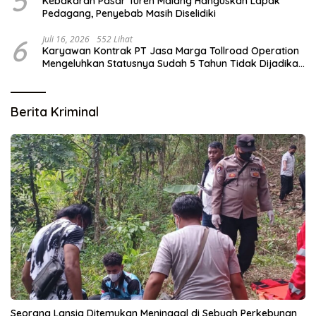
5
Kebakaran Pasar Turen Malang Hanguskan Lapak
Pedagang, Penyebab Masih Diselidiki
6
Juli 16, 2026
552 Lihat
Karyawan Kontrak PT Jasa Marga Tollroad Operation
Mengeluhkan Statusnya Sudah 5 Tahun Tidak Dijadikan
Karyawan Tetap
Berita Kriminal
Seorang Lansia Ditemukan Meninggal di Sebuah Perkebunan