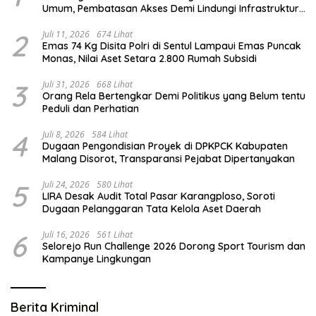
Umum, Pembatasan Akses Demi Lindungi Infrastruktur
Vital
2
Juli 11, 2026
674 Lihat
Emas 74 Kg Disita Polri di Sentul Lampaui Emas Puncak
Monas, Nilai Aset Setara 2.800 Rumah Subsidi
3
Juli 31, 2026
668 Lihat
Orang Rela Bertengkar Demi Politikus yang Belum tentu
Peduli dan Perhatian
4
Juli 8, 2026
584 Lihat
Dugaan Pengondisian Proyek di DPKPCK Kabupaten
Malang Disorot, Transparansi Pejabat Dipertanyakan
5
Juli 24, 2026
580 Lihat
LIRA Desak Audit Total Pasar Karangploso, Soroti
Dugaan Pelanggaran Tata Kelola Aset Daerah
6
Juli 16, 2026
561 Lihat
Selorejo Run Challenge 2026 Dorong Sport Tourism dan
Kampanye Lingkungan
Berita Kriminal