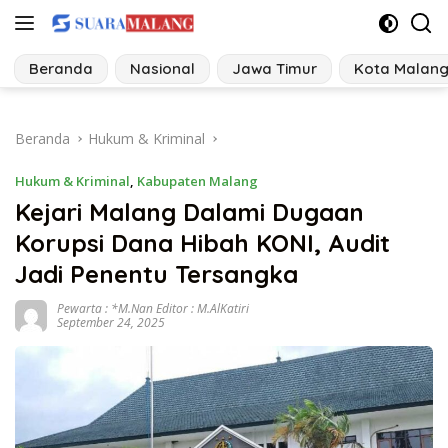
Langsung
ke
konten
Beranda
Nasional
Jawa Timur
Kota Malan
Beranda
Hukum & Kriminal
Hukum & Kriminal
,
Kabupaten Malang
Kejari Malang Dalami Dugaan
Korupsi Dana Hibah KONI, Audit
Jadi Penentu Tersangka
Pewarta : *M.Nan Editor : M.AlKatiri
September 24, 2025