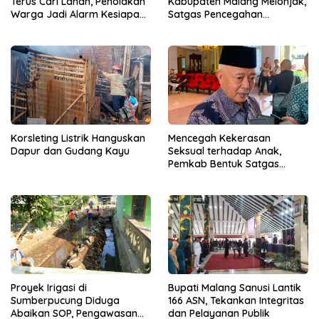
Terus Cari Lahan, Penolakan
Kabupaten Malang Melonjak,
Warga Jadi Alarm Kesiapan
Satgas Pencegahan
Proyek
Dibentuk
Korsleting Listrik Hanguskan
Mencegah Kekerasan
Dapur dan Gudang Kayu
Seksual terhadap Anak,
Pemkab Bentuk Satgas
Perlindungan Anak
Proyek Irigasi di
Bupati Malang Sanusi Lantik
Sumberpucung Diduga
166 ASN, Tekankan Integritas
Abaikan SOP, Pengawasan
dan Pelayanan Publik