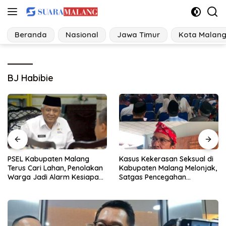
Langsung
ke
konten
Beranda
Nasional
Jawa Timur
Kota Malan
BJ Habibie
Kasus Kekerasan Seksual di
Korsleting Listrik Hanguskan
Kabupaten Malang Melonjak,
Dapur dan Gudang Kayu
Satgas Pencegahan
Dibentuk