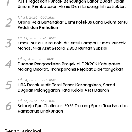
1
PJT I Tegaskan Puncak Bendungan Lahor Bukan Jalan
Umum, Pembatasan Akses Demi Lindungi Infrastruktur
Vital
2
Juli 31, 2026
680 Lihat
Orang Rela Bertengkar Demi Politikus yang Belum tentu
Peduli dan Perhatian
3
Juli 11, 2026
674 Lihat
Emas 74 Kg Disita Polri di Sentul Lampaui Emas Puncak
Monas, Nilai Aset Setara 2.800 Rumah Subsidi
4
Juli 8, 2026
585 Lihat
Dugaan Pengondisian Proyek di DPKPCK Kabupaten
Malang Disorot, Transparansi Pejabat Dipertanyakan
5
Juli 24, 2026
580 Lihat
LIRA Desak Audit Total Pasar Karangploso, Soroti
Dugaan Pelanggaran Tata Kelola Aset Daerah
6
Juli 16, 2026
562 Lihat
Selorejo Run Challenge 2026 Dorong Sport Tourism dan
Kampanye Lingkungan
Berita Kriminal