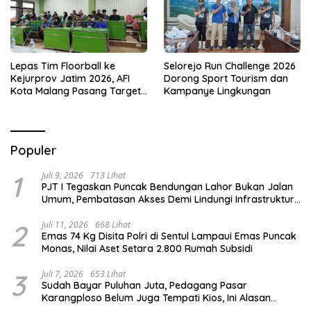
Lepas Tim Floorball ke
Selorejo Run Challenge 2026
Kejurprov Jatim 2026, AFI
Dorong Sport Tourism dan
Kota Malang Pasang Target
Kampanye Lingkungan
Prestasi
Populer
1
Juli 9, 2026
713 Lihat
PJT I Tegaskan Puncak Bendungan Lahor Bukan Jalan
Umum, Pembatasan Akses Demi Lindungi Infrastruktur
Vital
2
Juli 11, 2026
668 Lihat
Emas 74 Kg Disita Polri di Sentul Lampaui Emas Puncak
Monas, Nilai Aset Setara 2.800 Rumah Subsidi
3
Juli 7, 2026
653 Lihat
Sudah Bayar Puluhan Juta, Pedagang Pasar
Karangploso Belum Juga Tempati Kios, Ini Alasan
Disperindag