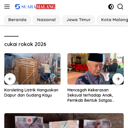
Langsung
ke
konten
Beranda
Nasional
Jawa Timur
Kota Malan
cukai rokok 2026
Korsleting Listrik Hanguskan
Mencegah Kekerasan
Dapur dan Gudang Kayu
Seksual terhadap Anak,
Pemkab Bentuk Satgas
Perlindungan Anak