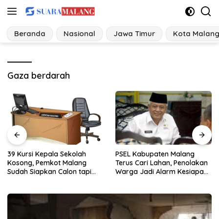
Langsung
ke
konten
Beranda
Nasional
Jawa Timur
Kota Malan
Gaza berdarah
PSEL Kabupaten Malang
Kasus Kekerasan Seksual di
Terus Cari Lahan, Penolakan
Kabupaten Malang Melonjak,
Warga Jadi Alarm Kesiapan
Satgas Pencegahan
Proyek
Dibentuk