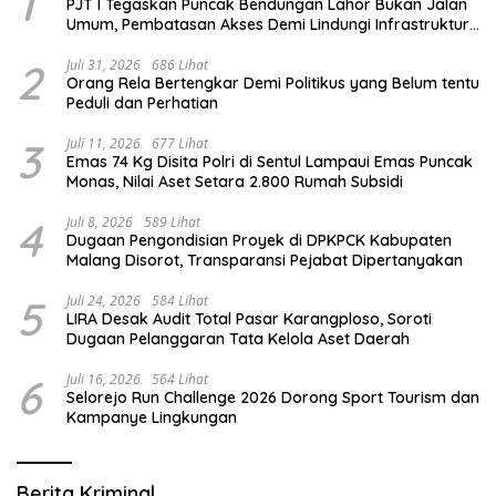
1
PJT I Tegaskan Puncak Bendungan Lahor Bukan Jalan
Umum, Pembatasan Akses Demi Lindungi Infrastruktur
Vital
2
Juli 31, 2026
686 Lihat
Orang Rela Bertengkar Demi Politikus yang Belum tentu
Peduli dan Perhatian
3
Juli 11, 2026
677 Lihat
Emas 74 Kg Disita Polri di Sentul Lampaui Emas Puncak
Monas, Nilai Aset Setara 2.800 Rumah Subsidi
4
Juli 8, 2026
589 Lihat
Dugaan Pengondisian Proyek di DPKPCK Kabupaten
Malang Disorot, Transparansi Pejabat Dipertanyakan
5
Juli 24, 2026
584 Lihat
LIRA Desak Audit Total Pasar Karangploso, Soroti
Dugaan Pelanggaran Tata Kelola Aset Daerah
6
Juli 16, 2026
564 Lihat
Selorejo Run Challenge 2026 Dorong Sport Tourism dan
Kampanye Lingkungan
Berita Kriminal