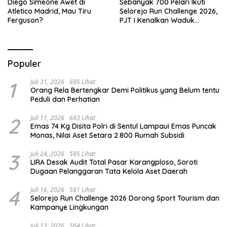
Diego Simeone Awet di
Sebanyak 700 Pelari Ikuti
Atletico Madrid, Mau Tiru
Selorejo Run Challenge 2026,
Ferguson?
PJT I Kenalkan Waduk
Selorejo sekaligus Gerakkan
UMKM Lokal
Populer
1
Juli 31, 2026
695 Lihat
Orang Rela Bertengkar Demi Politikus yang Belum tentu
Peduli dan Perhatian
2
Juli 11, 2026
683 Lihat
Emas 74 Kg Disita Polri di Sentul Lampaui Emas Puncak
Monas, Nilai Aset Setara 2.800 Rumah Subsidi
3
Juli 24, 2026
595 Lihat
LIRA Desak Audit Total Pasar Karangploso, Soroti
Dugaan Pelanggaran Tata Kelola Aset Daerah
4
Juli 16, 2026
581 Lihat
Selorejo Run Challenge 2026 Dorong Sport Tourism dan
Kampanye Lingkungan
Juli 13, 2026
564 Lihat