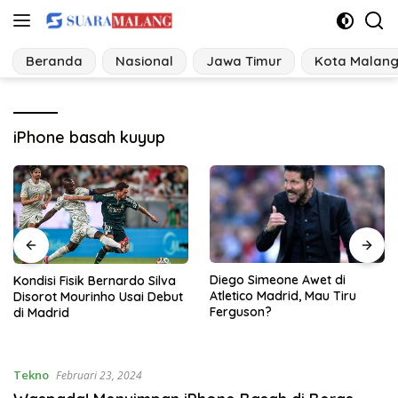
Langsung
ke
konten
Beranda
Nasional
Jawa Timur
Kota Malan
iPhone basah kuyup
Diego Simeone Awet di
Sebanyak 700 Pelari Ikuti
Atletico Madrid, Mau Tiru
Selorejo Run Challenge 2026,
Ferguson?
PJT I Kenalkan Waduk
Selorejo sekaligus Gerakkan
UMKM Lokal
Tekno
Februari 23, 2024