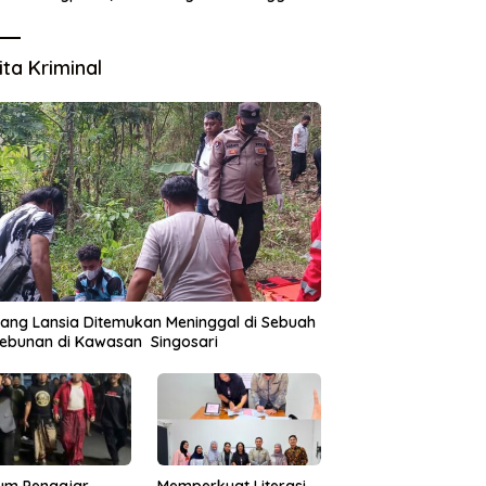
Tata Kelola Aset Daerah
ita Kriminal
ang Lansia Ditemukan Meninggal di Sebuah
ebunan di Kawasan Singosari
um Pengajar
Memperkuat Literasi