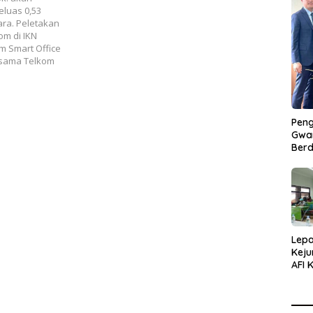
eluas 0,53
ara. Peletakan
m di IKN
m Smart Office
jasama Telkom
Peng
Gwan
Berd
Lepa
Keju
AFI 
Pasa
Pres