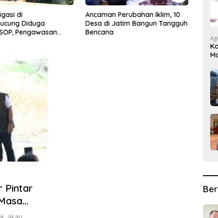
Perubahan Iklim, 10
Sebanyak 300 Akademisi
LIRA
 Jatim Bangun Tangguh
Mengikuti ICODES 2026,
Kemb
Aspikom Jatim Perkuat
Daera
Ag
Kolaborasi Riset Global
Ka
Ma
D
 Pintar
Ber
 Masa
bk. akan