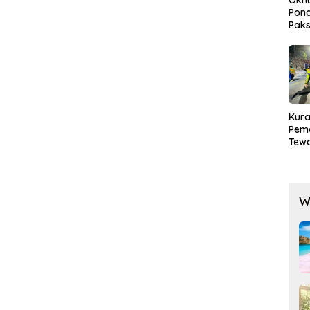
Pond
Paks
Lak
Kura
Pem
Tewa
Men
Mog
W