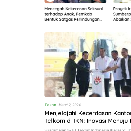
ekerasan Seksual
Proyek Irigasi di
Ancaman 
nak, Pemkab
Sumberpucung Diduga
Desa di
as Perlindungan
Abaikan SOP, Pengawasan
Bencana
Dipertanyakan
Tekno
Maret 2, 2024
Menjelajahi Kecerdasan Kantor
Telkom di IKN: Inovasi Menuju
Depan Digital
Suaramalang – PT Telkom Indonesia (Persero) T