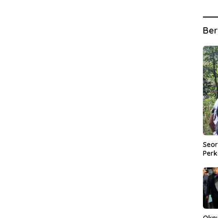
Ber
Seor
Perk
Okn