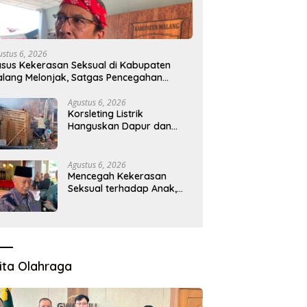
 Desak Pemerintah
Presiden LIRA Konsolidasi di
K
alikan Program MBG ke
Malang, Mendorong Organisasi
K
h 3T, Minta Evaluasi Total
agar Solid dan Responsif
S
ustus 6, 2026
sus Kekerasan Seksual di Kabupaten
lang Melonjak, Satgas Pencegahan
ibentuk
Agustus 6, 2026
Korsleting Listrik
Hanguskan Dapur dan
Gudang Kayu
Agustus 6, 2026
Mencegah Kekerasan
Seksual terhadap Anak,
Pemkab Bentuk Satgas
Perlindungan Anak
ita Olahraga