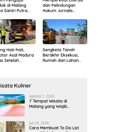
ok di Malang
dan Pelindungan
a Santri Putra
Hukum Jurnalis
ukan Onani
Perempuan,
Hukumonline
Menyediakan Layanan
AI Gratis
ng Hati-hati,
Sengketa Tanah
otor Asal Madura
Berakhir Eksekusi,
s Setelah
Rumah dan Lahan
abrak Truk
Resmi Dikosongkan
ok
Paksa
isata Kuliner
Agustus 1, 2026
7 Tempat Wisata di
Malang yang Wajib
Dikunjungi 2026, Ada
Destinasi Baru
Juli 29, 2026
Cara Membuat To Do List