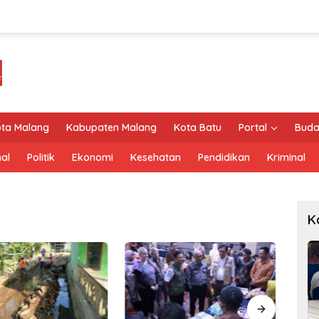
ta Malang
Kabupaten Malang
Kota Batu
Portal
Buda
al
Politik
Ekonomi
Kesehatan
Pendidikan
Kriminal
K