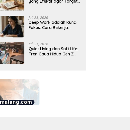
yang Efektif agar Target
Harian Lebih Mudah
Tercapai
Juli 28, 2026
Deep Work adalah Kunci
Fokus: Cara Bekerja
Tanpa Gangguan agar
Lebih Produktif
Juli 21, 2026
Quiet Living dan Soft Life:
Tren Gaya Hidup Gen Z
Indonesia yang Viral di
2026