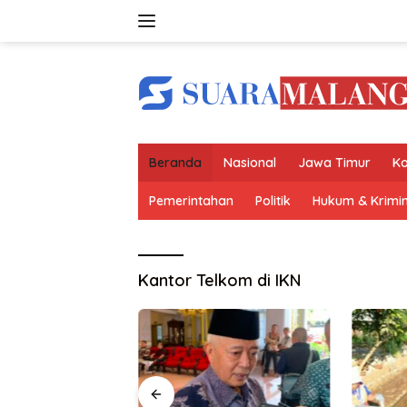
Langsung
ke
konten
Beranda
Nasional
Jawa Timur
Ko
Pemerintahan
Politik
Hukum & Krimin
Kantor Telkom di IKN