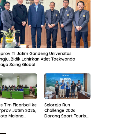
prov TI Jatim Gandeng Universitas
gju, Bidik Lahirkan Atlet Taekwondo
aya Saing Global
s Tim Floorball ke
Selorejo Run
rprov Jatim 2026,
Challenge 2026
Kota Malang
Dorong Sport Tourism
ng Target
dan Kampanye
tasi
Lingkungan