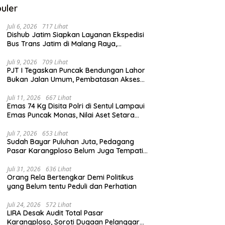
uler
Juli 6, 2026
717 Lihat
Dishub Jatim Siapkan Layanan Ekspedisi
Bus Trans Jatim di Malang Raya,
Meluncur Oktober 2026
Juli 9, 2026
709 Lihat
PJT I Tegaskan Puncak Bendungan Lahor
Bukan Jalan Umum, Pembatasan Akses
Demi Lindungi Infrastruktur Vital
Juli 11, 2026
667 Lihat
Emas 74 Kg Disita Polri di Sentul Lampaui
Emas Puncak Monas, Nilai Aset Setara
2.800 Rumah Subsidi
Juli 7, 2026
653 Lihat
Sudah Bayar Puluhan Juta, Pedagang
Pasar Karangploso Belum Juga Tempati
Kios, Ini Alasan Disperindag
Juli 31, 2026
636 Lihat
Orang Rela Bertengkar Demi Politikus
yang Belum tentu Peduli dan Perhatian
Juli 24, 2026
572 Lihat
LIRA Desak Audit Total Pasar
Karangploso, Soroti Dugaan Pelanggaran