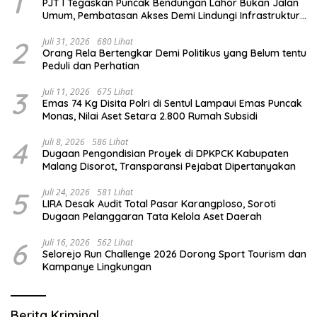
1
PJT I Tegaskan Puncak Bendungan Lahor Bukan Jalan
Umum, Pembatasan Akses Demi Lindungi Infrastruktur
Vital
2
Juli 31, 2026
680 Lihat
Orang Rela Bertengkar Demi Politikus yang Belum tentu
Peduli dan Perhatian
3
Juli 11, 2026
675 Lihat
Emas 74 Kg Disita Polri di Sentul Lampaui Emas Puncak
Monas, Nilai Aset Setara 2.800 Rumah Subsidi
4
Juli 8, 2026
586 Lihat
Dugaan Pengondisian Proyek di DPKPCK Kabupaten
Malang Disorot, Transparansi Pejabat Dipertanyakan
5
Juli 24, 2026
581 Lihat
LIRA Desak Audit Total Pasar Karangploso, Soroti
Dugaan Pelanggaran Tata Kelola Aset Daerah
6
Juli 16, 2026
562 Lihat
Selorejo Run Challenge 2026 Dorong Sport Tourism dan
Kampanye Lingkungan
Berita Kriminal