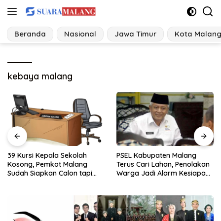
Langsung
ke
konten
Beranda
Nasional
Jawa Timur
Kota Malan
kebaya malang
PSEL Kabupaten Malang
Kasus Kekerasan Seksual di
Terus Cari Lahan, Penolakan
Kabupaten Malang Melonjak,
Warga Jadi Alarm Kesiapan
Satgas Pencegahan
Proyek
Dibentuk