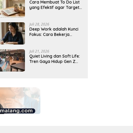
Cara Membuat To Do List
yang Efektif agar Target
Harian Lebih Mudah
Tercapai
Juli 28, 2026
Deep Work adalah Kunci
Fokus: Cara Bekerja
Tanpa Gangguan agar
Lebih Produktif
Juli 21, 2026
Quiet Living dan Soft Life:
Tren Gaya Hidup Gen Z
Indonesia yang Viral di
2026