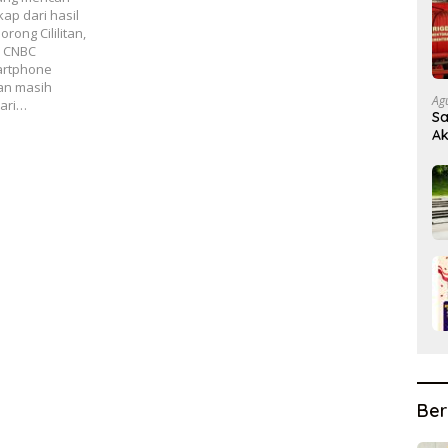
ap dari hasil
ong Cililitan,
a CNBC
artphone
aan masih
Ag
dari…
Sa
Ak
Ber