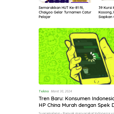
HUT Ke-81 RI,
39 Kursi Kepala Sekolah
PSEL Ka
ar Turnamen Catur
Kosong, Pemkot Malang Sudah
Cari La
Siapkan Calon tapi Masih
Jadi Ala
Menunggu Restu Pusat
Tekno
Maret 30, 2024
Tren Baru: Konsumen Indonesi
HP China Murah dengan Spek
Suaramalang – Banyak masyarakat Indonesia y