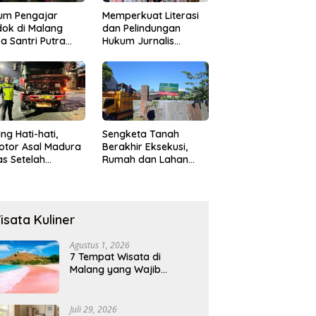
um Pengajar
Memperkuat Literasi
ok di Malang
dan Pelindungan
a Santri Putra
Hukum Jurnalis
ukan Onani
Perempuan,
Hukumonline
Menyediakan Layanan
AI Gratis
ng Hati-hati,
Sengketa Tanah
otor Asal Madura
Berakhir Eksekusi,
s Setelah
Rumah dan Lahan
abrak Truk
Resmi Dikosongkan
ok
Paksa
isata Kuliner
Agustus 1, 2026
7 Tempat Wisata di
Malang yang Wajib
Dikunjungi 2026, Ada
Destinasi Baru
Juli 29, 2026