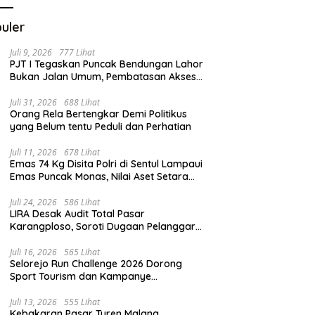
uler
Juli 9, 2026
777 Lihat
PJT I Tegaskan Puncak Bendungan Lahor
Bukan Jalan Umum, Pembatasan Akses
Demi Lindungi Infrastruktur Vital
Juli 31, 2026
688 Lihat
Orang Rela Bertengkar Demi Politikus
yang Belum tentu Peduli dan Perhatian
Juli 11, 2026
678 Lihat
Emas 74 Kg Disita Polri di Sentul Lampaui
Emas Puncak Monas, Nilai Aset Setara
2.800 Rumah Subsidi
Juli 24, 2026
586 Lihat
LIRA Desak Audit Total Pasar
Karangploso, Soroti Dugaan Pelanggaran
Tata Kelola Aset Daerah
Juli 16, 2026
565 Lihat
Selorejo Run Challenge 2026 Dorong
Sport Tourism dan Kampanye
Lingkungan
Juli 13, 2026
555 Lihat
Kebakaran Pasar Turen Malang