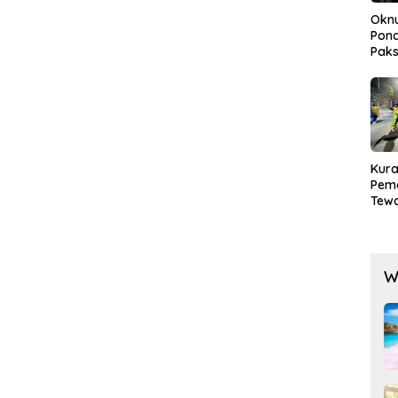
Okn
Pond
Paks
Lak
Kura
Pem
Tewa
Men
Mog
W