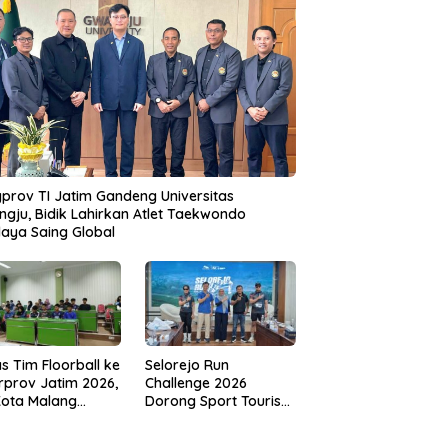
prov TI Jatim Gandeng Universitas
gju, Bidik Lahirkan Atlet Taekwondo
aya Saing Global
s Tim Floorball ke
Selorejo Run
rprov Jatim 2026,
Challenge 2026
Kota Malang
Dorong Sport Tourism
ng Target
dan Kampanye
tasi
Lingkungan