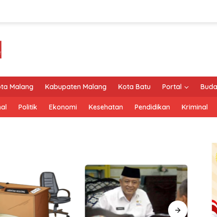
ta Malang
Kabupaten Malang
Kota Batu
Portal
Buda
al
Politik
Ekonomi
Kesehatan
Pendidikan
Kriminal