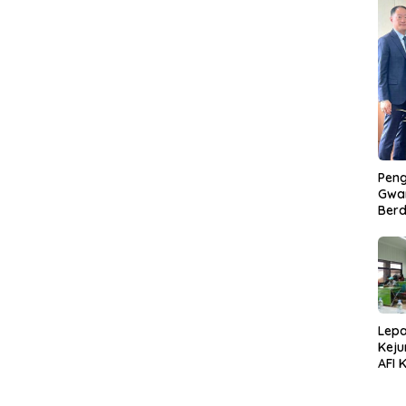
Peng
Gwan
Berd
Lepa
Keju
AFI 
Pasa
Pres