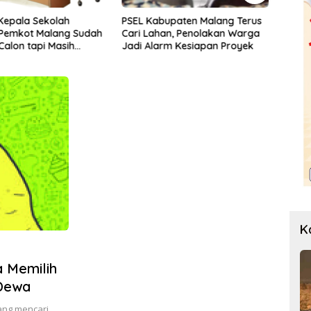
bupaten Malang Terus
Kasus Kekerasan Seksual di
Korsl
han, Penolakan Warga
Kabupaten Malang Melonjak,
Dapu
rm Kesiapan Proyek
Satgas Pencegahan Dibentuk
K
a Memilih
 Dewa
ang mencari