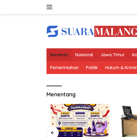
Langsung
ke
konten
Beranda
Nasional
Jawa Timur
Ko
Pemerintahan
Politik
Hukum & Krimin
Menentang