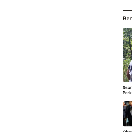
Ber
Seor
Perk
Okn