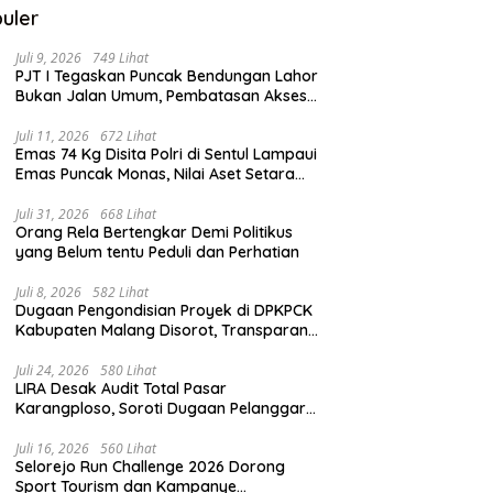
uler
Juli 9, 2026
749 Lihat
PJT I Tegaskan Puncak Bendungan Lahor
Bukan Jalan Umum, Pembatasan Akses
Demi Lindungi Infrastruktur Vital
Juli 11, 2026
672 Lihat
Emas 74 Kg Disita Polri di Sentul Lampaui
Emas Puncak Monas, Nilai Aset Setara
2.800 Rumah Subsidi
Juli 31, 2026
668 Lihat
Orang Rela Bertengkar Demi Politikus
yang Belum tentu Peduli dan Perhatian
Juli 8, 2026
582 Lihat
Dugaan Pengondisian Proyek di DPKPCK
Kabupaten Malang Disorot, Transparansi
Pejabat Dipertanyakan
Juli 24, 2026
580 Lihat
LIRA Desak Audit Total Pasar
Karangploso, Soroti Dugaan Pelanggaran
Tata Kelola Aset Daerah
Juli 16, 2026
560 Lihat
Selorejo Run Challenge 2026 Dorong
Sport Tourism dan Kampanye