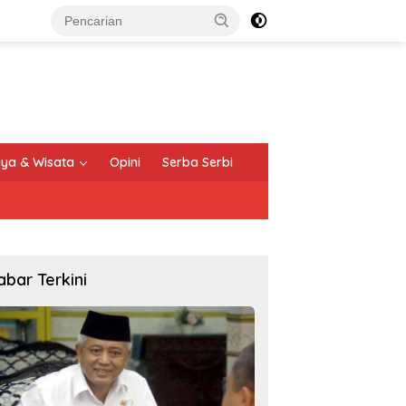
ya & Wisata
Opini
Serba Serbi
abar Terkini