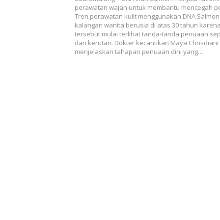
perawatan wajah untuk membantu mencegah pe
Tren perawatan kulit menggunakan DNA Salmon i
kalangan wanita berusia di atas 30 tahun karen
tersebut mulai terlihat tanda-tanda penuaan sepe
dan kerutan. Dokter kecantikan Maya Chrisdian
menjelaskan tahapan penuaan dini yang…