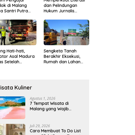
ok di Malang
dan Pelindungan
a Santri Putra
Hukum Jurnalis
ukan Onani
Perempuan,
Hukumonline
Menyediakan Layanan
AI Gratis
ng Hati-hati,
Sengketa Tanah
otor Asal Madura
Berakhir Eksekusi,
s Setelah
Rumah dan Lahan
abrak Truk
Resmi Dikosongkan
ok
Paksa
isata Kuliner
Agustus 1, 2026
7 Tempat Wisata di
Malang yang Wajib
Dikunjungi 2026, Ada
Destinasi Baru
Juli 29, 2026
Cara Membuat To Do List