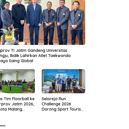
prov TI Jatim Gandeng Universitas
gju, Bidik Lahirkan Atlet Taekwondo
aya Saing Global
s Tim Floorball ke
Selorejo Run
rprov Jatim 2026,
Challenge 2026
Kota Malang
Dorong Sport Tourism
ng Target
dan Kampanye
tasi
Lingkungan