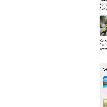
Pond
Paks
Lak
Kura
Pem
Tewa
Men
Mog
W