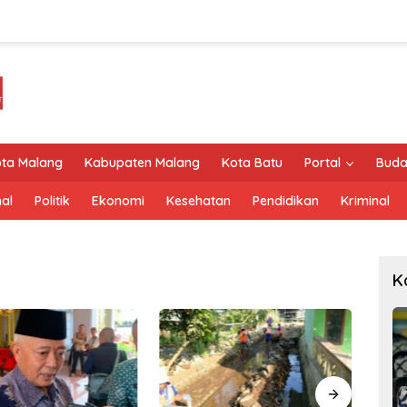
ta Malang
Kabupaten Malang
Kota Batu
Portal
Buda
al
Politik
Ekonomi
Kesehatan
Pendidikan
Kriminal
K