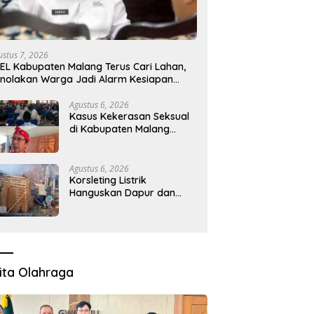
nyak 300 Akademisi
LIRA Desak Pemerintah
P
kuti ICODES 2026,
Kembalikan Program MBG ke
C
kom Jatim Perkuat
Daerah 3T, Minta Evaluasi Total
J
ustus 7, 2026
orasi Riset Global
EL Kabupaten Malang Terus Cari Lahan,
nolakan Warga Jadi Alarm Kesiapan
oyek
Agustus 6, 2026
Kasus Kekerasan Seksual
di Kabupaten Malang
Melonjak, Satgas
Pencegahan Dibentuk
Agustus 6, 2026
Korsleting Listrik
Hanguskan Dapur dan
Gudang Kayu
ita Olahraga