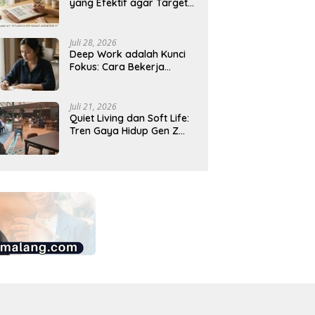
yang Efektif agar Target
Harian Lebih Mudah
Tercapai
Juli 28, 2026
Deep Work adalah Kunci
Fokus: Cara Bekerja
Tanpa Gangguan agar
Lebih Produktif
Juli 21, 2026
Quiet Living dan Soft Life:
Tren Gaya Hidup Gen Z
Indonesia yang Viral di
2026