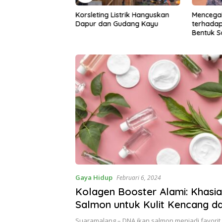
istrik Hanguskan
Mencegah Kekerasan Seksual
Proyek Ir
Gudang Kayu
terhadap Anak, Pemkab
Sumberp
Bentuk Satgas Perlindungan
Abaikan
Anak
Diperta
Gaya Hidup
Februari 6, 2024
Kolagen Booster Alami: Khasi
Salmon untuk Kulit Kencang d
Suaramalang – DNA ikan salmon menjadi favorit