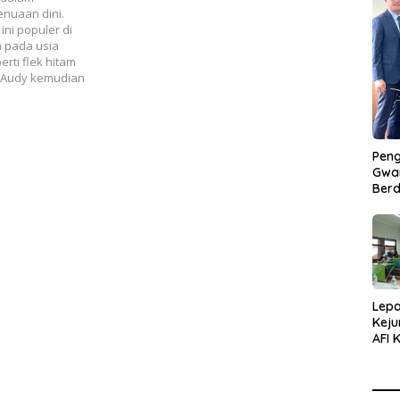
nuaan dini.
ni populer di
a pada usia
rti flek hitam
i Audy kemudian
Peng
Gwan
Berd
Lepa
Keju
AFI 
Pasa
Pres