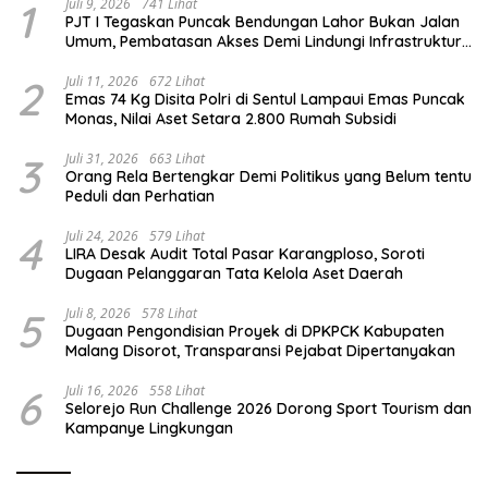
1
Juli 9, 2026
741 Lihat
PJT I Tegaskan Puncak Bendungan Lahor Bukan Jalan
Umum, Pembatasan Akses Demi Lindungi Infrastruktur
Vital
2
Juli 11, 2026
672 Lihat
Emas 74 Kg Disita Polri di Sentul Lampaui Emas Puncak
Monas, Nilai Aset Setara 2.800 Rumah Subsidi
3
Juli 31, 2026
663 Lihat
Orang Rela Bertengkar Demi Politikus yang Belum tentu
Peduli dan Perhatian
4
Juli 24, 2026
579 Lihat
LIRA Desak Audit Total Pasar Karangploso, Soroti
Dugaan Pelanggaran Tata Kelola Aset Daerah
5
Juli 8, 2026
578 Lihat
Dugaan Pengondisian Proyek di DPKPCK Kabupaten
Malang Disorot, Transparansi Pejabat Dipertanyakan
6
Juli 16, 2026
558 Lihat
Selorejo Run Challenge 2026 Dorong Sport Tourism dan
Kampanye Lingkungan