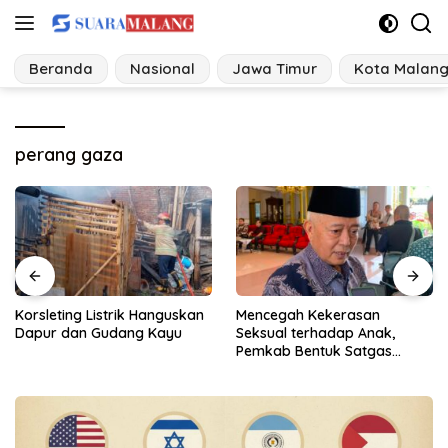
Langsung
ke
konten
Beranda
Nasional
Jawa Timur
Kota Malan
perang gaza
kan
Mencegah Kekerasan
Proyek Irigasi di
Seksual terhadap Anak,
Sumberpucung Diduga
Pemkab Bentuk Satgas
Abaikan SOP, Pengawasan
Perlindungan Anak
Dipertanyakan