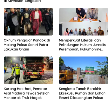
di Kawasan Singosari
Oknum Pengajar Pondok di
Memperkuat Literasi dan
Malang Paksa Santri Putra
Pelindungan Hukum Jurnalis
Lakukan Onani
Perempuan, Hukumonline
Menyediakan Layanan AI
Gratis
Kurang Hati-hati, Pemotor
Sengketa Tanah Berakhir
Asal Madura Tewas Setelah
Eksekusi, Rumah dan Lahan
Menabrak Truk Mogok
Resmi Dikosongkan Paksa