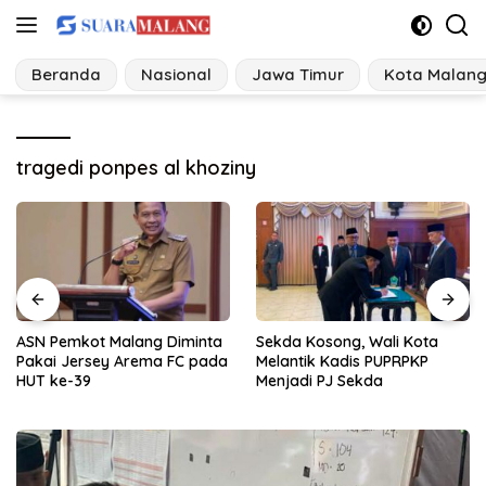
Langsung
ke
konten
Beranda
Nasional
Jawa Timur
Kota Malan
tragedi ponpes al khoziny
Sekda Kosong, Wali Kota
Kasus Perceraian di Jatim
Melantik Kadis PUPRPKP
Tertinggi dipegang
Menjadi PJ Sekda
Kabupaten Malang