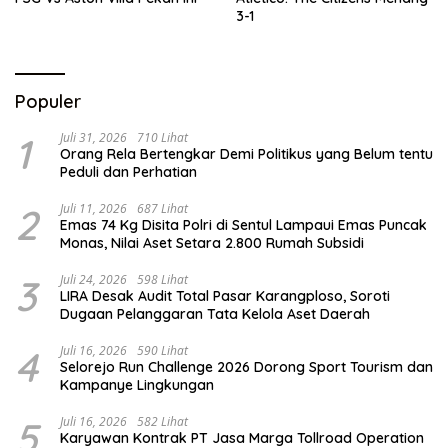
3-1
Populer
1
Juli 31, 2026
710 Lihat
Orang Rela Bertengkar Demi Politikus yang Belum tentu
Peduli dan Perhatian
2
Juli 11, 2026
687 Lihat
Emas 74 Kg Disita Polri di Sentul Lampaui Emas Puncak
Monas, Nilai Aset Setara 2.800 Rumah Subsidi
3
Juli 24, 2026
598 Lihat
LIRA Desak Audit Total Pasar Karangploso, Soroti
Dugaan Pelanggaran Tata Kelola Aset Daerah
4
Juli 16, 2026
590 Lihat
Selorejo Run Challenge 2026 Dorong Sport Tourism dan
Kampanye Lingkungan
5
Juli 16, 2026
582 Lihat
Karyawan Kontrak PT Jasa Marga Tollroad Operation