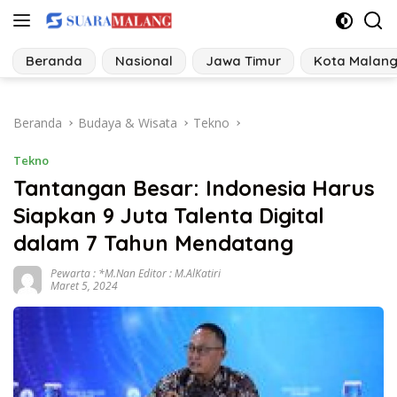
Langsung
ke
konten
Beranda
Nasional
Jawa Timur
Kota Malan
Beranda
Budaya & Wisata
Tekno
Tekno
Tantangan Besar: Indonesia Harus
Siapkan 9 Juta Talenta Digital
dalam 7 Tahun Mendatang
Pewarta : *M.Nan Editor : M.AlKatiri
Maret 5, 2024