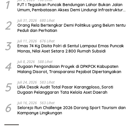
1
PJT I Tegaskan Puncak Bendungan Lahor Bukan Jalan
Umum, Pembatasan Akses Demi Lindungi Infrastruktur
Vital
2
Juli 31, 2026
680 Lihat
Orang Rela Bertengkar Demi Politikus yang Belum tentu
Peduli dan Perhatian
3
Juli 11, 2026
676 Lihat
Emas 74 Kg Disita Polri di Sentul Lampaui Emas Puncak
Monas, Nilai Aset Setara 2.800 Rumah Subsidi
4
Juli 8, 2026
588 Lihat
Dugaan Pengondisian Proyek di DPKPCK Kabupaten
Malang Disorot, Transparansi Pejabat Dipertanyakan
5
Juli 24, 2026
583 Lihat
LIRA Desak Audit Total Pasar Karangploso, Soroti
Dugaan Pelanggaran Tata Kelola Aset Daerah
6
Juli 16, 2026
563 Lihat
Selorejo Run Challenge 2026 Dorong Sport Tourism dan
Kampanye Lingkungan