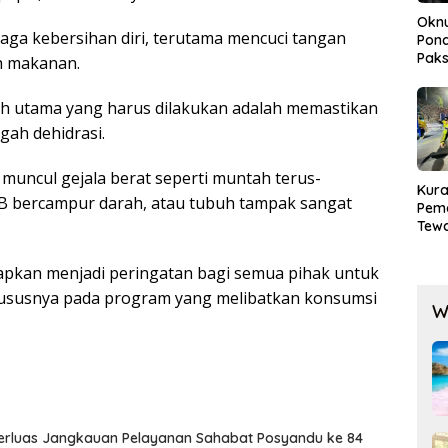
Okn
aga kebersihan diri, terutama mencuci tangan
Pond
Paks
h makanan.
Lak
kah utama yang harus dilakukan adalah memastikan
gah dehidrasi.
a muncul gejala berat seperti muntah terus-
Kura
AB bercampur darah, atau tubuh tampak sangat
Pem
Tewa
Men
Mog
apkan menjadi peringatan bagi semua pihak untuk
susnya pada program yang melibatkan konsumsi
W
Perluas Jangkauan Pelayanan Sahabat Posyandu ke 84