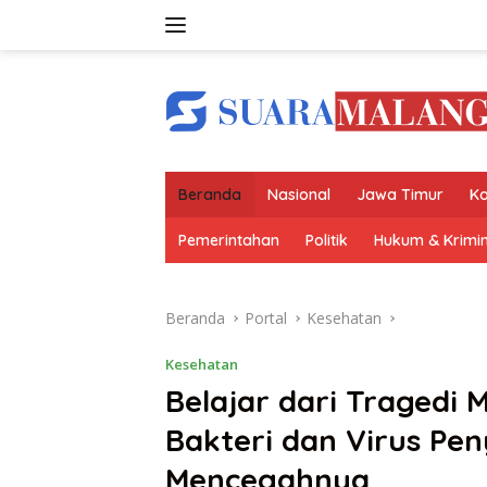
Langsung
ke
konten
Beranda
Nasional
Jawa Timur
Ko
Pemerintahan
Politik
Hukum & Krimin
Beranda
Portal
Kesehatan
Kesehatan
Belajar dari Tragedi 
Bakteri dan Virus Pe
Mencegahnya