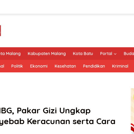
ta Malang
Kabupaten Malang
Kota Batu
Portal
Buda
al
Politik
Ekonomi
Kesehatan
Pendidikan
Kriminal
MBG, Pakar Gizi Ungkap
nyebab Keracunan serta Cara