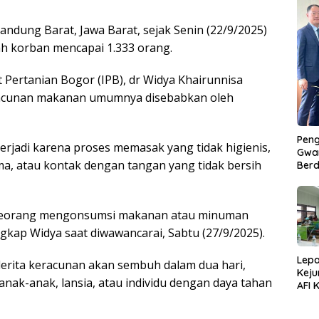
andung Barat, Jawa Barat, sejak Senin (22/9/2025)
ah korban mencapai 1.333 orang.
t Pertanian Bogor (IPB), dr Widya Khairunnisa
racunan makanan umumnya disebabkan oleh
Peng
erjadi karena proses memasak yang tidak higienis,
Gwan
a, atau kontak dengan tangan yang tidak bersih
Berd
seseorang mengonsumsi makanan atau minuman
kap Widya saat diwawancarai, Sabtu (27/9/2025).
Lepa
rita keracunan akan sembuh dalam dua hari,
Keju
anak-anak, lansia, atau individu dengan daya tahan
AFI 
Pasa
Pres