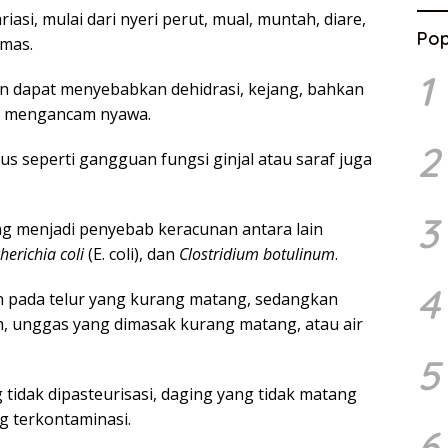
asi, mulai dari nyeri perut, mual, muntah, diare,
Pop
emas.
1
an dapat menyebabkan dehidrasi, kejang, bahkan
i mengancam nyawa.
2
us seperti gangguan fungsi ginjal atau saraf juga
3
ng menjadi penyebab keracunan antara lain
herichia coli
(E. coli), dan
Clostridium botulinum
.
4
pada telur yang kurang matang, sedangkan
h, unggas yang dimasak kurang matang, atau air
5
g tidak dipasteurisasi, daging yang tidak matang
g terkontaminasi.
6