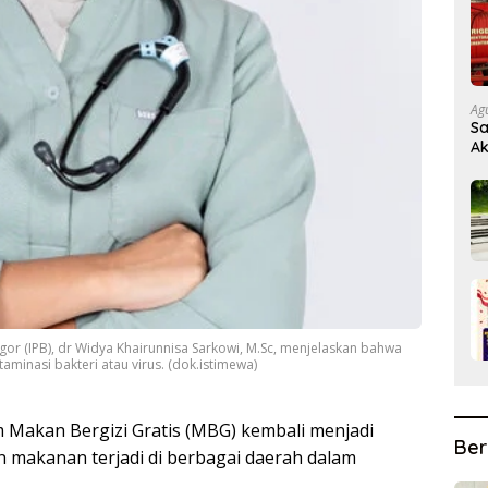
Ag
Sa
Ak
ogor (IPB), dr Widya Khairunnisa Sarkowi, M.Sc, menjelaskan bahwa
inasi bakteri atau virus. (dok.istimewa)
Makan Bergizi Gratis (MBG) kembali menjadi
Ber
n makanan terjadi di berbagai daerah dalam