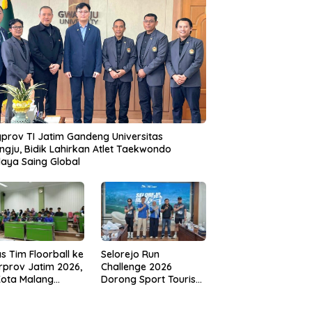
prov TI Jatim Gandeng Universitas
gju, Bidik Lahirkan Atlet Taekwondo
aya Saing Global
s Tim Floorball ke
Selorejo Run
rprov Jatim 2026,
Challenge 2026
Kota Malang
Dorong Sport Tourism
ng Target
dan Kampanye
tasi
Lingkungan