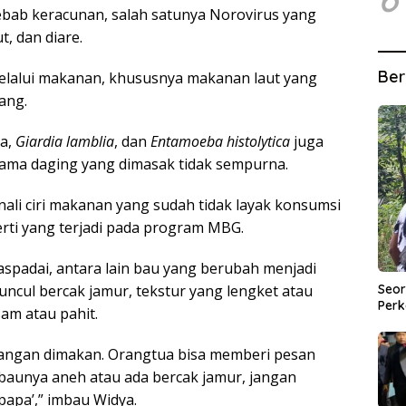
yebab keracunan, salah satunya Norovirus yang
, dan diare.
Ber
melalui makanan, khususnya makanan laut yang
ang.
ta,
Giardia lamblia
, dan
Entamoeba histolytica
juga
ama daging yang dimasak tidak sempurna.
i ciri makanan yang sudah tidak layak konsumsi
ti yang terjadi pada program MBG.
spadai, antara lain bau yang berubah menjadi
Seor
ncul bercak jamur, tekstur yang lengket atau
Perk
sam atau pahit.
 jangan dimakan. Orangtua bisa memberi pesan
 baunya aneh atau ada bercak jamur, jangan
apa’,” imbau Widya.