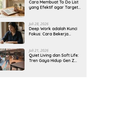
Cara Membuat To Do List
yang Efektif agar Target
Harian Lebih Mudah
Tercapai
Juli 28, 2026
Deep Work adalah Kunci
Fokus: Cara Bekerja
Tanpa Gangguan agar
Lebih Produktif
Juli 21, 2026
Quiet Living dan Soft Life:
Tren Gaya Hidup Gen Z
Indonesia yang Viral di
2026