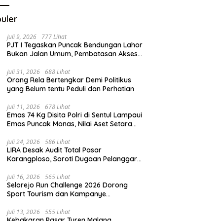
uler
Juli 9, 2026
777 Lihat
PJT I Tegaskan Puncak Bendungan Lahor
Bukan Jalan Umum, Pembatasan Akses
Demi Lindungi Infrastruktur Vital
Juli 31, 2026
688 Lihat
Orang Rela Bertengkar Demi Politikus
yang Belum tentu Peduli dan Perhatian
Juli 11, 2026
678 Lihat
Emas 74 Kg Disita Polri di Sentul Lampaui
Emas Puncak Monas, Nilai Aset Setara
2.800 Rumah Subsidi
Juli 24, 2026
586 Lihat
LIRA Desak Audit Total Pasar
Karangploso, Soroti Dugaan Pelanggaran
Tata Kelola Aset Daerah
Juli 16, 2026
565 Lihat
Selorejo Run Challenge 2026 Dorong
Sport Tourism dan Kampanye
Lingkungan
Juli 13, 2026
555 Lihat
Kebakaran Pasar Turen Malang