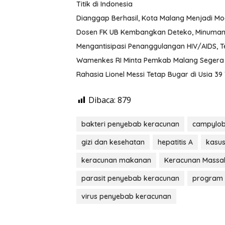
Titik di Indonesia
Dianggap Berhasil, Kota Malang Menjadi M
Dosen FK UB Kembangkan Deteko, Minuman 
Mengantisipasi Penanggulangan HIV/AIDS, T
Wamenkes RI Minta Pemkab Malang Segera 
Rahasia Lionel Messi Tetap Bugar di Usia 3
Dibaca:
879
bakteri penyebab keracunan
campylob
gizi dan kesehatan
hepatitis A
kasu
keracunan makanan
Keracunan Massa
parasit penyebab keracunan
program
virus penyebab keracunan