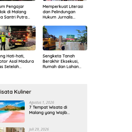
um Pengajar
Memperkuat Literasi
ok di Malang
dan Pelindungan
a Santri Putra
Hukum Jurnalis
ukan Onani
Perempuan,
Hukumonline
Menyediakan Layanan
AI Gratis
ng Hati-hati,
Sengketa Tanah
otor Asal Madura
Berakhir Eksekusi,
s Setelah
Rumah dan Lahan
abrak Truk
Resmi Dikosongkan
ok
Paksa
isata Kuliner
Agustus 1, 2026
7 Tempat Wisata di
Malang yang Wajib
Dikunjungi 2026, Ada
Destinasi Baru
Juli 29, 2026