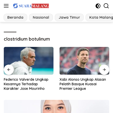
Langsung
ke
konten
Beranda
Nasional
Jawa Timur
Kota Malan
clostridium botulinum
Xabi Alonso Ungkap Alasan
MBG Masuk Pesantren, Dapur
Pelatih Basque Kuasai
Mandiri Buka Tantangan
Premier League
Baru Pengawasan