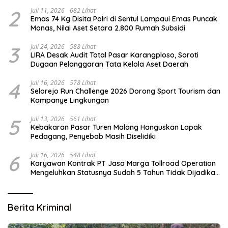
2
Juli 11, 2026
682 Lihat
Emas 74 Kg Disita Polri di Sentul Lampaui Emas Puncak
Monas, Nilai Aset Setara 2.800 Rumah Subsidi
3
Juli 24, 2026
588 Lihat
LIRA Desak Audit Total Pasar Karangploso, Soroti
Dugaan Pelanggaran Tata Kelola Aset Daerah
4
Juli 16, 2026
578 Lihat
Selorejo Run Challenge 2026 Dorong Sport Tourism dan
Kampanye Lingkungan
5
Juli 13, 2026
561 Lihat
Kebakaran Pasar Turen Malang Hanguskan Lapak
Pedagang, Penyebab Masih Diselidiki
6
Juli 16, 2026
548 Lihat
Karyawan Kontrak PT Jasa Marga Tollroad Operation
Mengeluhkan Statusnya Sudah 5 Tahun Tidak Dijadikan
Karyawan Tetap
Berita Kriminal