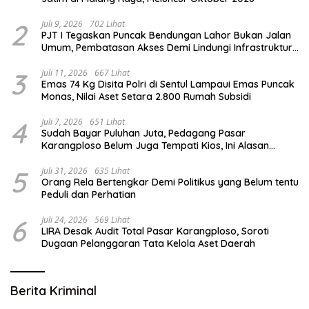
2
Juli 9, 2026
702 Lihat
PJT I Tegaskan Puncak Bendungan Lahor Bukan Jalan
Umum, Pembatasan Akses Demi Lindungi Infrastruktur
Vital
3
Juli 11, 2026
667 Lihat
Emas 74 Kg Disita Polri di Sentul Lampaui Emas Puncak
Monas, Nilai Aset Setara 2.800 Rumah Subsidi
4
Juli 7, 2026
651 Lihat
Sudah Bayar Puluhan Juta, Pedagang Pasar
Karangploso Belum Juga Tempati Kios, Ini Alasan
Disperindag
5
Juli 31, 2026
635 Lihat
Orang Rela Bertengkar Demi Politikus yang Belum tentu
Peduli dan Perhatian
6
Juli 24, 2026
569 Lihat
LIRA Desak Audit Total Pasar Karangploso, Soroti
Dugaan Pelanggaran Tata Kelola Aset Daerah
Berita Kriminal