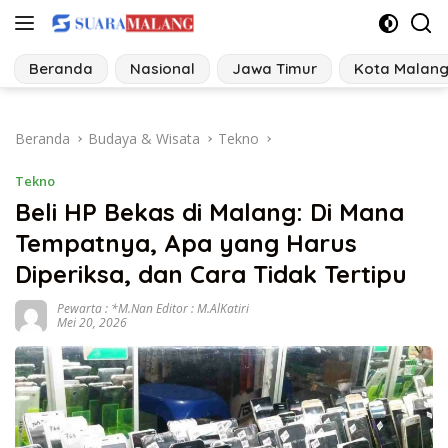
Langsung
ke
konten
Beranda
Nasional
Jawa Timur
Kota Malan
Beranda
Budaya & Wisata
Tekno
Tekno
Beli HP Bekas di Malang: Di Mana
Tempatnya, Apa yang Harus
Diperiksa, dan Cara Tidak Tertipu
Pewarta : *M.Nan Editor : M.AlKatiri
Mei 20, 2026