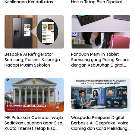
Kehilangan Kendali atas
Harus Tetap Bisa Dipakai
Data
Konsumen
Bespoke AI Refrigerator
Panduan Memilih Tablet
Samsung, Partner Keluarga
Samsung yang Paling Sesuai
Hadapi Musim Sekolah
dengan Kebutuhan Digital
dan Multimedia
MK Putuskan Operator Wajib
Waspada Penipuan Digital
Sediakan Layanan agar Sisa
Berbasis AI, Deepfake, Voice
Kuota Internet Tetap Bisa
Cloning dan Cara Melindungi
Digunakan
Diri