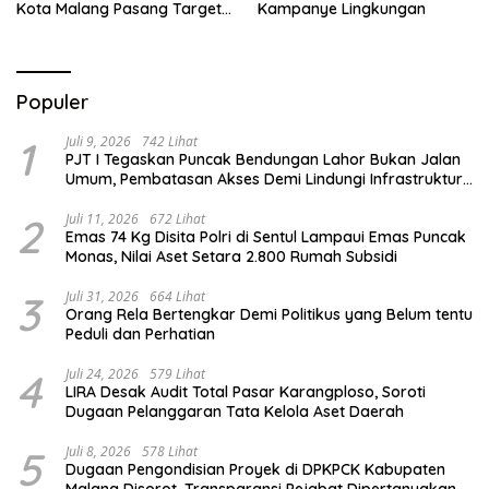
Kota Malang Pasang Target
Kampanye Lingkungan
Prestasi
Populer
1
Juli 9, 2026
742 Lihat
PJT I Tegaskan Puncak Bendungan Lahor Bukan Jalan
Umum, Pembatasan Akses Demi Lindungi Infrastruktur
Vital
2
Juli 11, 2026
672 Lihat
Emas 74 Kg Disita Polri di Sentul Lampaui Emas Puncak
Monas, Nilai Aset Setara 2.800 Rumah Subsidi
3
Juli 31, 2026
664 Lihat
Orang Rela Bertengkar Demi Politikus yang Belum tentu
Peduli dan Perhatian
4
Juli 24, 2026
579 Lihat
LIRA Desak Audit Total Pasar Karangploso, Soroti
Dugaan Pelanggaran Tata Kelola Aset Daerah
5
Juli 8, 2026
578 Lihat
Dugaan Pengondisian Proyek di DPKPCK Kabupaten