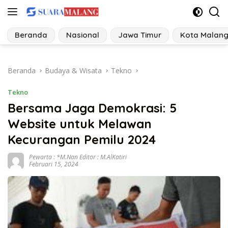
Langsung
ke
konten
Beranda
Nasional
Jawa Timur
Kota Malan
Beranda
Budaya & Wisata
Tekno
Tekno
Bersama Jaga Demokrasi: 5
Website untuk Melawan
Kecurangan Pemilu 2024
Pewarta : *M.Nan Editor : M.AlKatiri
Februari 15, 2024