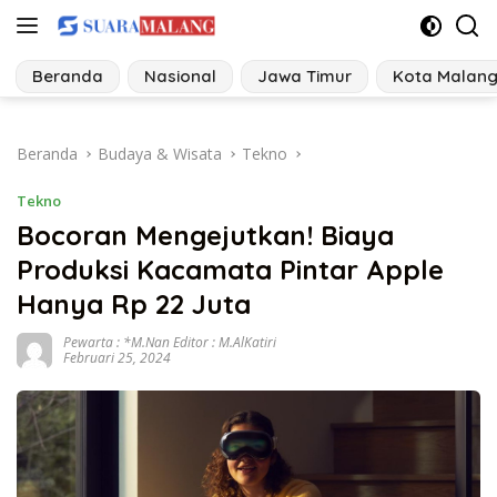
Langsung
ke
konten
Beranda
Nasional
Jawa Timur
Kota Malan
Beranda
Budaya & Wisata
Tekno
Tekno
Bocoran Mengejutkan! Biaya
Produksi Kacamata Pintar Apple
Hanya Rp 22 Juta
Pewarta : *M.Nan Editor : M.AlKatiri
Februari 25, 2024