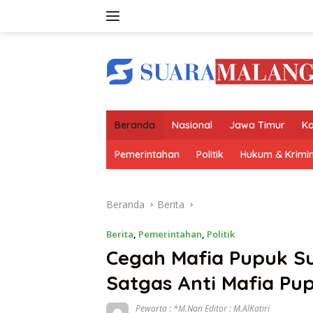
Langsung
ke
konten
Beranda
Nasional
Jawa Timur
Ko
Pemerintahan
Politik
Hukum & Krimin
Beranda
Berita
Berita
,
Pemerintahan
,
Politik
Cegah Mafia Pupuk Su
Satgas Anti Mafia Pu
Pewarta : *M.Nan Editor : M.AlKatiri