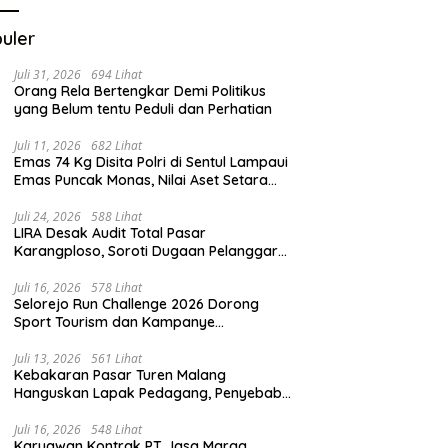
uler
Juli 31, 2026
694 Lihat
Orang Rela Bertengkar Demi Politikus
yang Belum tentu Peduli dan Perhatian
Juli 11, 2026
682 Lihat
Emas 74 Kg Disita Polri di Sentul Lampaui
Emas Puncak Monas, Nilai Aset Setara
2.800 Rumah Subsidi
Juli 24, 2026
588 Lihat
LIRA Desak Audit Total Pasar
Karangploso, Soroti Dugaan Pelanggaran
Tata Kelola Aset Daerah
Juli 16, 2026
578 Lihat
Selorejo Run Challenge 2026 Dorong
Sport Tourism dan Kampanye
Lingkungan
Juli 13, 2026
561 Lihat
Kebakaran Pasar Turen Malang
Hanguskan Lapak Pedagang, Penyebab
Masih Diselidiki
Juli 16, 2026
548 Lihat
Karyawan Kontrak PT Jasa Marga