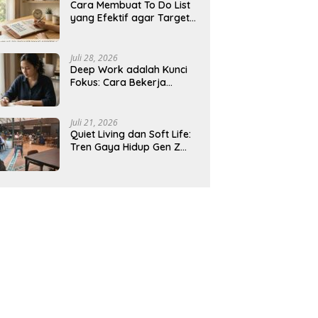
Cara Membuat To Do List
yang Efektif agar Target
Harian Lebih Mudah
Tercapai
Juli 28, 2026
Deep Work adalah Kunci
Fokus: Cara Bekerja
Tanpa Gangguan agar
Lebih Produktif
Juli 21, 2026
Quiet Living dan Soft Life:
Tren Gaya Hidup Gen Z
Indonesia yang Viral di
2026