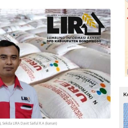
K
 Sekda LIRA Davit Saiful R.A (kanan)