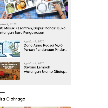
ustus 9, 2026
G Masuk Pesantren, Dapur Mandiri Buka
antangan Baru Pengawasan
Agustus 9, 2026
Dana Asing Kuasai 16,43
Persen Pendanaan Pindar,
OJK Sebut Investor Global
Masih Tertarik
Agustus 8, 2026
Savana Lembah
Watangan Bromo Ditutup,
Akses dari Malang Lewat
Jemplang Terhenti
ita Olahraga