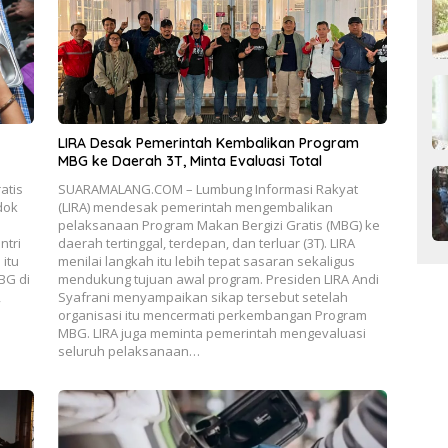
LIRA Desak Pemerintah Kembalikan Program
MBG ke Daerah 3T, Minta Evaluasi Total
atis
SUARAMALANG.COM – Lumbung Informasi Rakyat
dok
(LIRA) mendesak pemerintah mengembalikan
pelaksanaan Program Makan Bergizi Gratis (MBG) ke
ntri
daerah tertinggal, terdepan, dan terluar (3T). LIRA
itu
menilai langkah itu lebih tepat sasaran sekaligus
BG di
mendukung tujuan awal program. Presiden LIRA Andi
,
Syafrani menyampaikan sikap tersebut setelah
organisasi itu mencermati perkembangan Program
MBG. LIRA juga meminta pemerintah mengevaluasi
seluruh pelaksanaan…