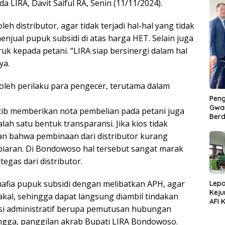
 LIRA, Davit Saiful RA, Senin (11/11/2024).
oleh distributor, agar tidak terjadi hal-hal yang tidak
enjual pupuk subsidi di atas harga HET. Selain juga
k kepada petani. “LIRA siap bersinergi dalam hal
ya.
 oleh perilaku para pengecer, terutama dalam
Peng
Gwan
ertib memberikan nota pembelian pada petani juga
Berd
h satu bentuk transparansi. Jika kios tidak
an bahwa pembinaan dari distributor kurang
iaran. Di Bondowoso hal tersebut sangat marak
tegas dari distributor.
afia pupuk subsidi dengan melibatkan APH, agar
Lepa
Keju
kal, sehingga dapat langsung diambil tindakan
AFI 
si administratif berupa pemutusan hubungan
Pasa
Pres
ngga, panggilan akrab Bupati LIRA Bondowoso.