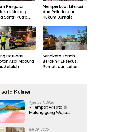
um Pengajar
Memperkuat Literasi
ok di Malang
dan Pelindungan
a Santri Putra
Hukum Jurnalis
ukan Onani
Perempuan,
Hukumonline
Menyediakan Layanan
AI Gratis
ng Hati-hati,
Sengketa Tanah
otor Asal Madura
Berakhir Eksekusi,
s Setelah
Rumah dan Lahan
abrak Truk
Resmi Dikosongkan
ok
Paksa
isata Kuliner
Agustus 1, 2026
7 Tempat Wisata di
Malang yang Wajib
Dikunjungi 2026, Ada
Destinasi Baru
Juli 29, 2026