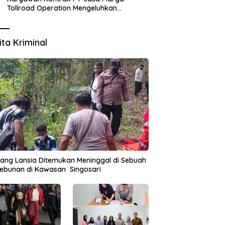
Tollroad Operation Mengeluhkan
Statusnya Sudah 5 Tahun Tidak Dijadikan
Karyawan Tetap
ita Kriminal
ang Lansia Ditemukan Meninggal di Sebuah
ebunan di Kawasan Singosari