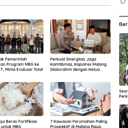
Ber
ak Pemerintah
Perkuat Sinergitas Jaga
kan Program MBG ke
Kamtibmas, Kapolres Malang
T, Minta Evaluasi Total
Silaturahmi dengan Ketua
PCNU Gus Hamim
Seor
Perk
ui Beras Fortifikasi
7 Kawasan Perumahan Paling
 untuk MBG
Prospektif di Malang Raya,