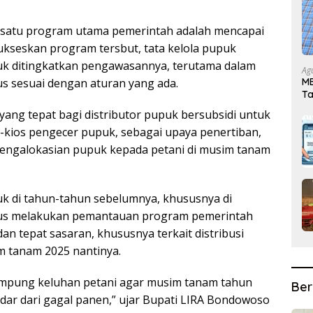
 satu program utama pemerintah adalah mencapai
seskan program tersbut, tata kelola pupuk
uk ditingkatkan pengawasannya, terutama dalam
Ag
MB
us sesuai dengan aturan yang ada.
T
 yang tepat bagi distributor pupuk bersubsidi untuk
-kios pengecer pupuk, sebagai upaya penertiban,
engalokasian pupuk kepada petani di musim tanam
uk di tahun-tahun sebelumnya, khususnya di
us melakukan pemantauan program pemerintah
dan tepat sasaran, khususnya terkait distribusi
m tanam 2025 nantinya.
mpung keluhan petani agar musim tanam tahun
Ber
dar dari gagal panen,” ujar Bupati LIRA Bondowoso