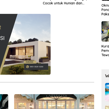
Cocok untuk Hunian dan
Okn
Investasi Jangka Panjang
Pond
Paks
Lak
Kura
Pem
Tewa
Men
Mog
W