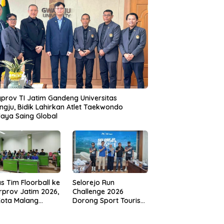
prov TI Jatim Gandeng Universitas
gju, Bidik Lahirkan Atlet Taekwondo
aya Saing Global
s Tim Floorball ke
Selorejo Run
rprov Jatim 2026,
Challenge 2026
Kota Malang
Dorong Sport Tourism
ng Target
dan Kampanye
tasi
Lingkungan