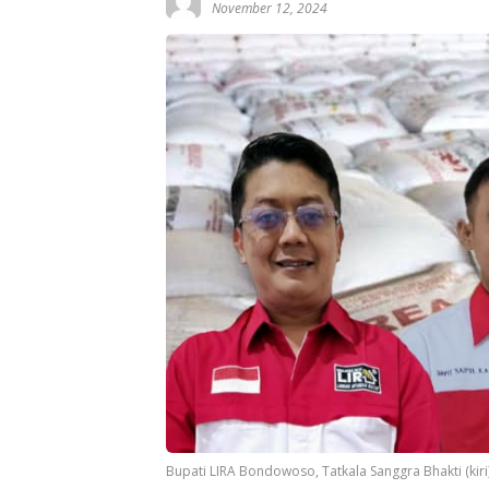
November 12, 2024
Bupati LIRA Bondowoso, Tatkala Sanggra Bhakti (kiri),