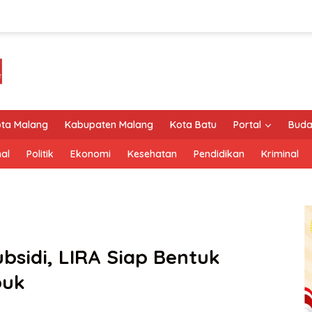
ta Malang
Kabupaten Malang
Kota Batu
Portal
Buda
al
Politik
Ekonomi
Kesehatan
Pendidikan
Kriminal
bsidi, LIRA Siap Bentuk
puk