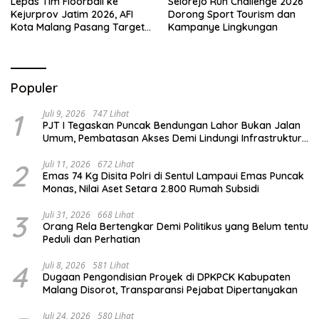
Lepas Tim Floorball ke
Selorejo Run Challenge 2026
Kejurprov Jatim 2026, AFI
Dorong Sport Tourism dan
Kota Malang Pasang Target
Kampanye Lingkungan
Prestasi
Populer
1
Juli 9, 2026
747 Lihat
PJT I Tegaskan Puncak Bendungan Lahor Bukan Jalan
Umum, Pembatasan Akses Demi Lindungi Infrastruktur
Vital
2
Juli 11, 2026
672 Lihat
Emas 74 Kg Disita Polri di Sentul Lampaui Emas Puncak
Monas, Nilai Aset Setara 2.800 Rumah Subsidi
3
Juli 31, 2026
668 Lihat
Orang Rela Bertengkar Demi Politikus yang Belum tentu
Peduli dan Perhatian
4
Juli 8, 2026
581 Lihat
Dugaan Pengondisian Proyek di DPKPCK Kabupaten
Malang Disorot, Transparansi Pejabat Dipertanyakan
Juli 24, 2026
580 Lihat