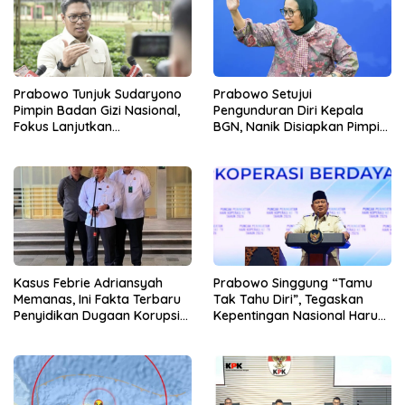
Prabowo Tunjuk Sudaryono
Prabowo Setujui
Pimpin Badan Gizi Nasional,
Pengunduran Diri Kepala
Fokus Lanjutkan
BGN, Nanik Disiapkan Pimpin
Pembenahan Program MBG
Dewan Pengawas
Kasus Febrie Adriansyah
Prabowo Singgung “Tamu
Memanas, Ini Fakta Terbaru
Tak Tahu Diri”, Tegaskan
Penyidikan Dugaan Korupsi
Kepentingan Nasional Harus
dan TPPU
Diutamakan