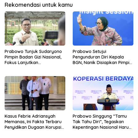
Rekomendasi untuk kamu
Prabowo Tunjuk Sudaryono
Prabowo Setujui
Pimpin Badan Gizi Nasional,
Pengunduran Diri Kepala
Fokus Lanjutkan
BGN, Nanik Disiapkan Pimpin
Pembenahan Program MBG
Dewan Pengawas
Kasus Febrie Adriansyah
Prabowo Singgung “Tamu
Memanas, Ini Fakta Terbaru
Tak Tahu Diri”, Tegaskan
Penyidikan Dugaan Korupsi
Kepentingan Nasional Harus
dan TPPU
Diutamakan