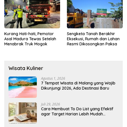
Kurang Hati-hati, Pemotor
Sengketa Tanah Berakhir
Asal Madura Tewas Setelah
Eksekusi, Rumah dan Lahan
Menabrak Truk Mogok
Resmi Dikosongkan Paksa
Wisata Kuliner
Agustus 1, 2026
7 Tempat Wisata di Malang yang Wajib
Dikunjungi 2026, Ada Destinasi Baru
Juli 29, 2026
Cara Membuat To Do List yang Efektif
agar Target Harian Lebih Mudah
Tercapai