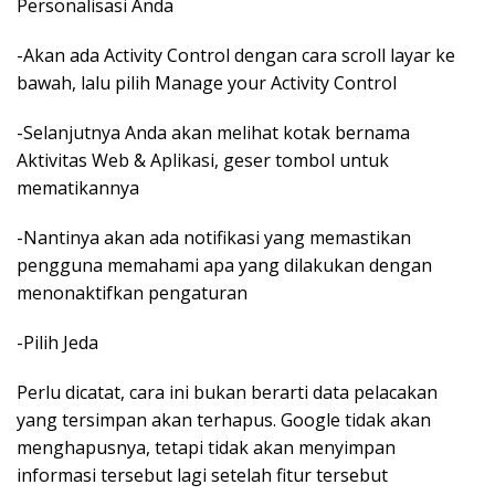
Personalisasi Anda
-Akan ada Activity Control dengan cara scroll layar ke
bawah, lalu pilih Manage your Activity Control
-Selanjutnya Anda akan melihat kotak bernama
Aktivitas Web & Aplikasi, geser tombol untuk
mematikannya
-Nantinya akan ada notifikasi yang memastikan
pengguna memahami apa yang dilakukan dengan
menonaktifkan pengaturan
-Pilih Jeda
Perlu dicatat, cara ini bukan berarti data pelacakan
yang tersimpan akan terhapus. Google tidak akan
menghapusnya, tetapi tidak akan menyimpan
informasi tersebut lagi setelah fitur tersebut