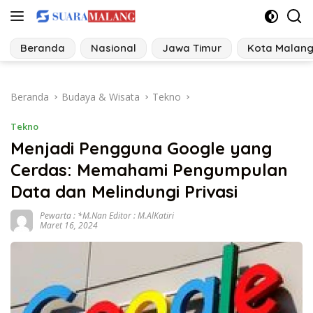
Langsung
ke
konten
Beranda
Nasional
Jawa Timur
Kota Malan
Beranda
Budaya & Wisata
Tekno
Tekno
Menjadi Pengguna Google yang
Cerdas: Memahami Pengumpulan
Data dan Melindungi Privasi
Pewarta : *M.Nan Editor : M.AlKatiri
Maret 16, 2024