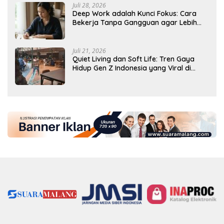
Juli 28, 2026
Deep Work adalah Kunci Fokus: Cara
Bekerja Tanpa Gangguan agar Lebih
Produktif
Juli 21, 2026
Quiet Living dan Soft Life: Tren Gaya
Hidup Gen Z Indonesia yang Viral di
2026