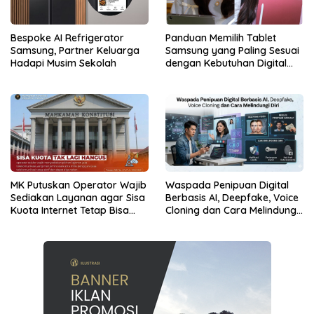
Bespoke AI Refrigerator
Panduan Memilih Tablet
Samsung, Partner Keluarga
Samsung yang Paling Sesuai
Hadapi Musim Sekolah
dengan Kebutuhan Digital
dan Multimedia
MK Putuskan Operator Wajib
Waspada Penipuan Digital
Sediakan Layanan agar Sisa
Berbasis AI, Deepfake, Voice
Kuota Internet Tetap Bisa
Cloning dan Cara Melindungi
Digunakan
Diri