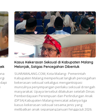
Kasus Kekerasan Seksual di Kabupaten Malang
yek
Melonjak, Satgas Pencegahan Dibentuk
ana
SUARAMALANG.COM, Kota Malang– Pemerintah
rgi
Kabupaten Malang memperkuat langkah pencegahan
adapi
kekerasan seksual sekaligus mengantisipasi
i
munculnya penyimpangan perilaku seksual di tengah
masyarakat. Upaya tersebut dilakukan setelah Dinas
Pemberdayaan Perempuan dan Perlindungan Anak
(DP3A) Kabupaten Malang mencatat adanya tiga
kasus kekerasan seksual sesama jenis yang
melibatkan anak sepanjang Januari hingga Juli 2026.