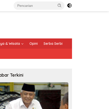
ya & Wisata
Opini
Serba Serbi
abar Terkini