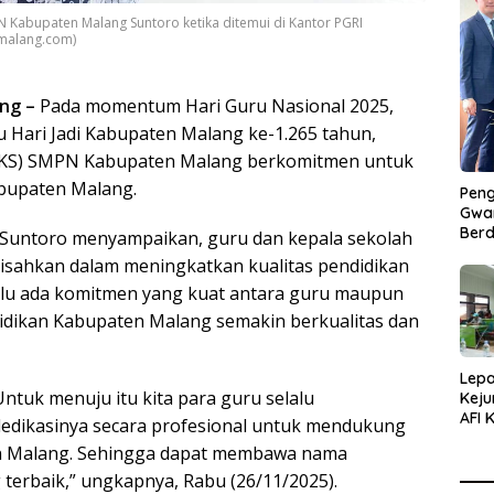
 Kabupaten Malang Suntoro ketika ditemui di Kantor PGRI
amalang.com)
ng –
Pada momentum Hari Guru Nasional 2025,
 Hari Jadi Kabupaten Malang ke-1.265 tahun,
KKS) SMPN Kabupaten Malang berkomitmen untuk
abupaten Malang.
Peng
Gwan
Berd
untoro menyampaikan, guru dan kepala sekolah
isahkan dalam meningkatkan kualitas pendidikan
rlu ada komitmen yang kuat antara guru maupun
idikan Kabupaten Malang semakin berkualitas dan
Lepa
ntuk menuju itu kita para guru selalu
Keju
AFI 
dedikasinya secara profesional untuk mendukung
Pasa
en Malang. Sehingga dapat membawa nama
Pres
terbaik,” ungkapnya, Rabu (26/11/2025).