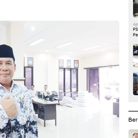
Ag
PS
Pe
Pr
Ber