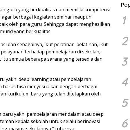
Pop
n guru yang berkualitas dan memiliki kompetensi
1
 agar berbagai kegiatan seminar maupun
baik oleh para guru. Sehingga dapat menghasilkan
urid yang berkualitas.
2
asi dan sebagainya, ikut pelatihan-pelatihan, ikut
pelayanan terhadap pembelajaran di sekolah,
3
, itu semua beberapa sarana yang tersedia dan
4
aru yakni deep learning atau pembelajaran
u harus bisa menyesuaikan dengan berbagai
n kurikulum baru yang telah ditetapkan oleh
5
m baru yakni pembelajaran mendalam atau deep
6
teman kepala sekolah untuk selalu berinovasi
ing-masing sekolahnya,” tuturnya.