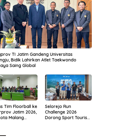
prov TI Jatim Gandeng Universitas
gju, Bidik Lahirkan Atlet Taekwondo
aya Saing Global
s Tim Floorball ke
Selorejo Run
rprov Jatim 2026,
Challenge 2026
Kota Malang
Dorong Sport Tourism
ng Target
dan Kampanye
tasi
Lingkungan