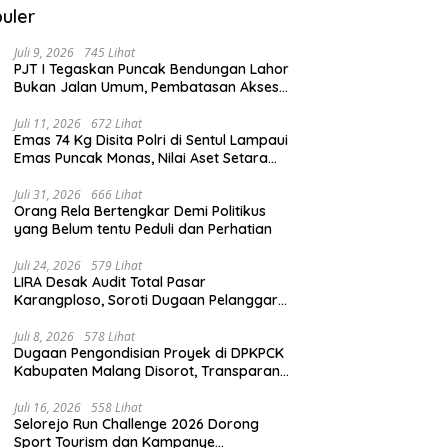
uler
Juli 9, 2026
745 Lihat
PJT I Tegaskan Puncak Bendungan Lahor
Bukan Jalan Umum, Pembatasan Akses
Demi Lindungi Infrastruktur Vital
Juli 11, 2026
672 Lihat
Emas 74 Kg Disita Polri di Sentul Lampaui
Emas Puncak Monas, Nilai Aset Setara
2.800 Rumah Subsidi
Juli 31, 2026
666 Lihat
Orang Rela Bertengkar Demi Politikus
yang Belum tentu Peduli dan Perhatian
Juli 24, 2026
579 Lihat
LIRA Desak Audit Total Pasar
Karangploso, Soroti Dugaan Pelanggaran
Tata Kelola Aset Daerah
Juli 8, 2026
578 Lihat
Dugaan Pengondisian Proyek di DPKPCK
Kabupaten Malang Disorot, Transparansi
Pejabat Dipertanyakan
Juli 16, 2026
558 Lihat
Selorejo Run Challenge 2026 Dorong
Sport Tourism dan Kampanye