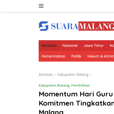
Langsung
ke
konten
Beranda
Nasional
Jawa Timur
Ko
Pemerintahan
Politik
Hukum & Krimin
Beranda
Kabupaten Malang
Kabupaten Malang
,
Pendidikan
Momentum Hari Guru 
Komitmen Tingkatkan
Malang