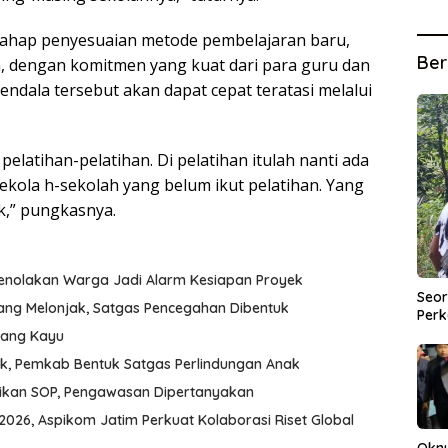
ahap penyesuaian metode pembelajaran baru,
Ber
n, dengan komitmen yang kuat dari para guru dan
ndala tersebut akan dapat cepat teratasi melalui
elatihan-pelatihan. Di pelatihan itulah nanti ada
kola h-sekolah yang belum ikut pelatihan. Yang
k,” pungkasnya.
Penolakan Warga Jadi Alarm Kesiapan Proyek
Seor
ang Melonjak, Satgas Pencegahan Dibentuk
Perk
udang Kayu
k, Pemkab Bentuk Satgas Perlindungan Anak
aikan SOP, Pengawasan Dipertanyakan
026, Aspikom Jatim Perkuat Kolaborasi Riset Global
Okn