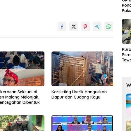
Pond
Paks
Lak
Kura
Pem
Tewa
Men
Mog
W
kerasan Seksual di
Korsleting Listrik Hanguskan
n Malang Melonjak,
Dapur dan Gudang Kayu
Pencegahan Dibentuk