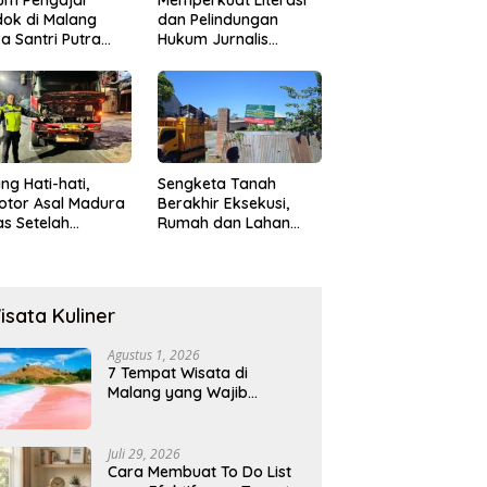
ok di Malang
dan Pelindungan
a Santri Putra
Hukum Jurnalis
ukan Onani
Perempuan,
Hukumonline
Menyediakan Layanan
AI Gratis
ng Hati-hati,
Sengketa Tanah
otor Asal Madura
Berakhir Eksekusi,
s Setelah
Rumah dan Lahan
abrak Truk
Resmi Dikosongkan
ok
Paksa
isata Kuliner
Agustus 1, 2026
7 Tempat Wisata di
Malang yang Wajib
Dikunjungi 2026, Ada
Destinasi Baru
Juli 29, 2026
Cara Membuat To Do List