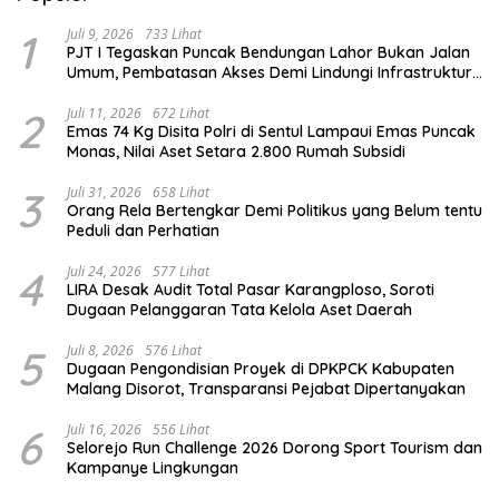
1
Juli 9, 2026
733 Lihat
PJT I Tegaskan Puncak Bendungan Lahor Bukan Jalan
Umum, Pembatasan Akses Demi Lindungi Infrastruktur
Vital
2
Juli 11, 2026
672 Lihat
Emas 74 Kg Disita Polri di Sentul Lampaui Emas Puncak
Monas, Nilai Aset Setara 2.800 Rumah Subsidi
3
Juli 31, 2026
658 Lihat
Orang Rela Bertengkar Demi Politikus yang Belum tentu
Peduli dan Perhatian
4
Juli 24, 2026
577 Lihat
LIRA Desak Audit Total Pasar Karangploso, Soroti
Dugaan Pelanggaran Tata Kelola Aset Daerah
5
Juli 8, 2026
576 Lihat
Dugaan Pengondisian Proyek di DPKPCK Kabupaten
Malang Disorot, Transparansi Pejabat Dipertanyakan
6
Juli 16, 2026
556 Lihat
Selorejo Run Challenge 2026 Dorong Sport Tourism dan
Kampanye Lingkungan