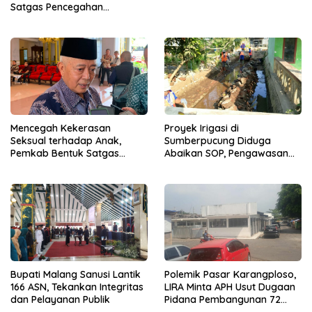
Satgas Pencegahan
Dibentuk
Mencegah Kekerasan
Proyek Irigasi di
Seksual terhadap Anak,
Sumberpucung Diduga
Pemkab Bentuk Satgas
Abaikan SOP, Pengawasan
Perlindungan Anak
Dipertanyakan
Bupati Malang Sanusi Lantik
Polemik Pasar Karangploso,
166 ASN, Tekankan Integritas
LIRA Minta APH Usut Dugaan
dan Pelayanan Publik
Pidana Pembangunan 72
Kios