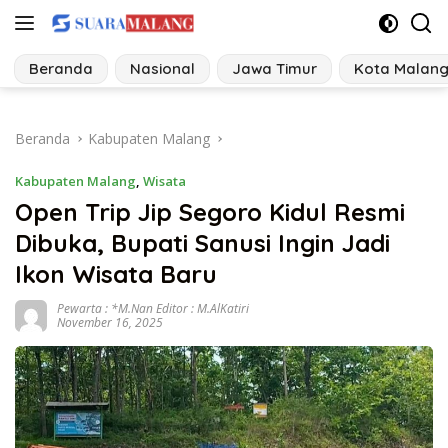
Langsung
ke
konten
Beranda
Nasional
Jawa Timur
Kota Malan
Beranda
Kabupaten Malang
Kabupaten Malang
,
Wisata
Open Trip Jip Segoro Kidul Resmi
Dibuka, Bupati Sanusi Ingin Jadi
Ikon Wisata Baru
Pewarta : *M.Nan Editor : M.AlKatiri
November 16, 2025