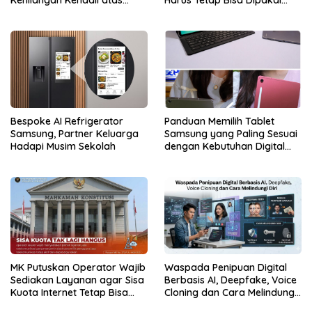
Kehilangan Kendali atas
Harus Tetap Bisa Dipakai
Data
Konsumen
Bespoke AI Refrigerator
Panduan Memilih Tablet
Samsung, Partner Keluarga
Samsung yang Paling Sesuai
Hadapi Musim Sekolah
dengan Kebutuhan Digital
dan Multimedia
MK Putuskan Operator Wajib
Waspada Penipuan Digital
Sediakan Layanan agar Sisa
Berbasis AI, Deepfake, Voice
Kuota Internet Tetap Bisa
Cloning dan Cara Melindungi
Digunakan
Diri