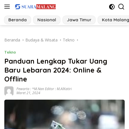
Langsung
ke
konten
Beranda
Nasional
Jawa Timur
Kota Malan
Beranda
Budaya & Wisata
Tekno
Tekno
Panduan Lengkap Tukar Uang
Baru Lebaran 2024: Online &
Offline
Pewarta : *M.Nan Editor : M.AlKatiri
Maret 21, 2024