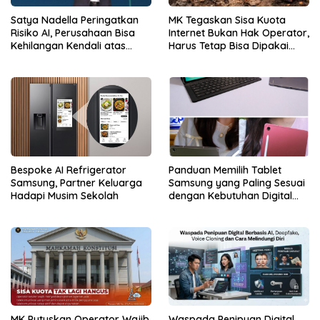
Satya Nadella Peringatkan
MK Tegaskan Sisa Kuota
Risiko AI, Perusahaan Bisa
Internet Bukan Hak Operator,
Kehilangan Kendali atas
Harus Tetap Bisa Dipakai
Data
Konsumen
Bespoke AI Refrigerator
Panduan Memilih Tablet
Samsung, Partner Keluarga
Samsung yang Paling Sesuai
Hadapi Musim Sekolah
dengan Kebutuhan Digital
dan Multimedia
MK Putuskan Operator Wajib
Waspada Penipuan Digital