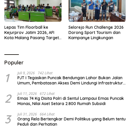
Lepas Tim Floorball ke
Selorejo Run Challenge 2026
Kejurprov Jatim 2026, AFI
Dorong Sport Tourism dan
Kota Malang Pasang Target
Kampanye Lingkungan
Prestasi
Populer
1
Juli 9, 2026
742 Lihat
PJT I Tegaskan Puncak Bendungan Lahor Bukan Jalan
Umum, Pembatasan Akses Demi Lindungi Infrastruktur
Vital
2
Juli 11, 2026
672 Lihat
Emas 74 Kg Disita Polri di Sentul Lampaui Emas Puncak
Monas, Nilai Aset Setara 2.800 Rumah Subsidi
3
Juli 31, 2026
664 Lihat
Orang Rela Bertengkar Demi Politikus yang Belum tentu
Peduli dan Perhatian