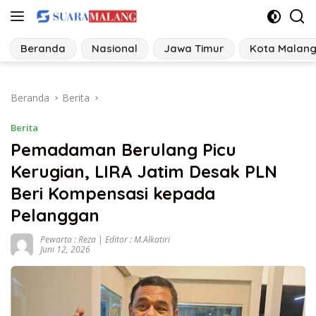
Langsung
ke
konten
Beranda
Nasional
Jawa Timur
Kota Malan
Beranda
Berita
Berita
Pemadaman Berulang Picu
Kerugian, LIRA Jatim Desak PLN
Beri Kompensasi kepada
Pelanggan
Pewarta : Reza | Editor : M.Alkatiri
Juni 12, 2026