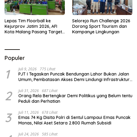
Lepas Tim Floorball ke
Selorejo Run Challenge 2026
Kejurprov Jatim 2026, AFI
Dorong Sport Tourism dan
Kota Malang Pasang Target
Kampanye Lingkungan
Prestasi
Populer
1
Juli 9, 2026
775 Lihat
PJT I Tegaskan Puncak Bendungan Lahor Bukan Jalan
Umum, Pembatasan Akses Demi Lindungi Infrastruktur
Vital
2
Juli 31, 2026
687 Lihat
Orang Rela Bertengkar Demi Politikus yang Belum tentu
Peduli dan Perhatian
3
Juli 11, 2026
678 Lihat
Emas 74 Kg Disita Polri di Sentul Lampaui Emas Puncak
Monas, Nilai Aset Setara 2.800 Rumah Subsidi
Juli 24, 2026
585 Lihat