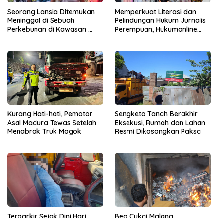
Seorang Lansia Ditemukan
Memperkuat Literasi dan
Meninggal di Sebuah
Pelindungan Hukum Jurnalis
Perkebunan di Kawasan
Perempuan, Hukumonline
Singosari
Menyediakan Layanan AI
Gratis
Kurang Hati-hati, Pemotor
Sengketa Tanah Berakhir
Asal Madura Tewas Setelah
Eksekusi, Rumah dan Lahan
Menabrak Truk Mogok
Resmi Dikosongkan Paksa
Terparkir Sejak Dini Hari,
Bea Cukai Malang