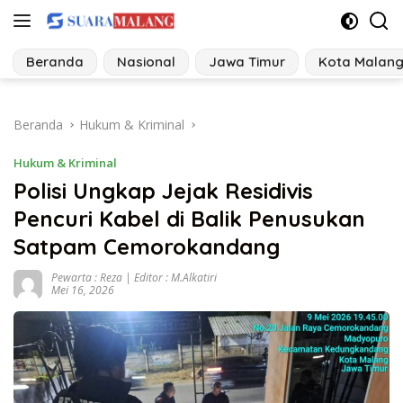
Langsung
ke
konten
Beranda
Nasional
Jawa Timur
Kota Malan
Beranda
Hukum & Kriminal
Hukum & Kriminal
Polisi Ungkap Jejak Residivis
Pencuri Kabel di Balik Penusukan
Satpam Cemorokandang
Pewarta : Reza | Editor : M.Alkatiri
Mei 16, 2026