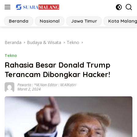
Langsung
ke
konten
Beranda
Nasional
Jawa Timur
Kota Malan
Beranda
Budaya & Wisata
Tekno
Tekno
Rahasia Besar Donald Trump
Terancam Dibongkar Hacker!
Pewarta : *M.Nan Editor : M.AlKatiri
Maret 2, 2024