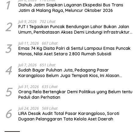
1
Dishub Jatim Siapkan Layanan Ekspedisi Bus Trans
Jatim di Malang Raya, Meluncur Oktober 2026
2
Juli 9, 2026
702 Lihat
PJT I Tegaskan Puncak Bendungan Lahor Bukan Jalan
Umum, Pembatasan Akses Demi Lindungi Infrastruktur
Vital
3
Juli 11, 2026
667 Lihat
Emas 74 Kg Disita Polri di Sentul Lampaui Emas Puncak
Monas, Nilai Aset Setara 2.800 Rumah Subsidi
4
Juli 7, 2026
651 Lihat
Sudah Bayar Puluhan Juta, Pedagang Pasar
Karangploso Belum Juga Tempati Kios, Ini Alasan
Disperindag
5
Juli 31, 2026
635 Lihat
Orang Rela Bertengkar Demi Politikus yang Belum tentu
Peduli dan Perhatian
6
Juli 24, 2026
569 Lihat
LIRA Desak Audit Total Pasar Karangploso, Soroti
Dugaan Pelanggaran Tata Kelola Aset Daerah