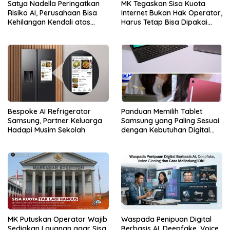
Satya Nadella Peringatkan
MK Tegaskan Sisa Kuota
Risiko AI, Perusahaan Bisa
Internet Bukan Hak Operator,
Kehilangan Kendali atas
Harus Tetap Bisa Dipakai
Data
Konsumen
Bespoke AI Refrigerator
Panduan Memilih Tablet
Samsung, Partner Keluarga
Samsung yang Paling Sesuai
Hadapi Musim Sekolah
dengan Kebutuhan Digital
dan Multimedia
MK Putuskan Operator Wajib
Waspada Penipuan Digital
Sediakan Layanan agar Sisa
Berbasis AI, Deepfake, Voice