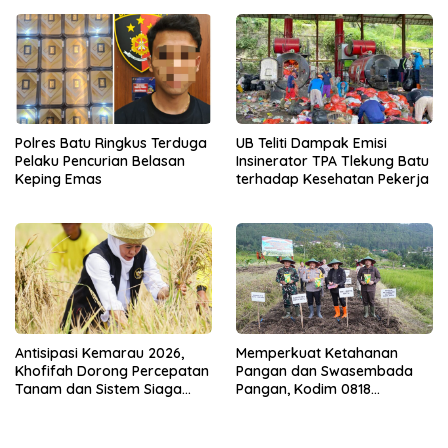
Polres Batu Ringkus Terduga
UB Teliti Dampak Emisi
Pelaku Pencurian Belasan
Insinerator TPA Tlekung Batu
Keping Emas
terhadap Kesehatan Pekerja
Memperkuat Ketahanan
Antisipasi Kemarau 2026,
Pangan dan Swasembada
Khofifah Dorong Percepatan
Pangan, Kodim 0818
Tanam dan Sistem Siaga
Bersama Forkopimda
Kekeringan di Jatim
Tanam Jagung