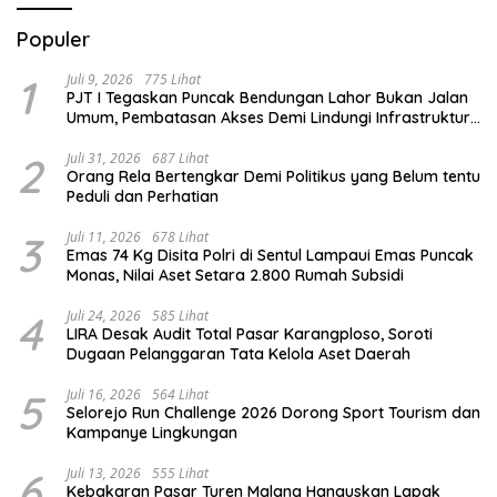
Populer
1
Juli 9, 2026
775 Lihat
PJT I Tegaskan Puncak Bendungan Lahor Bukan Jalan
Umum, Pembatasan Akses Demi Lindungi Infrastruktur
Vital
2
Juli 31, 2026
687 Lihat
Orang Rela Bertengkar Demi Politikus yang Belum tentu
Peduli dan Perhatian
3
Juli 11, 2026
678 Lihat
Emas 74 Kg Disita Polri di Sentul Lampaui Emas Puncak
Monas, Nilai Aset Setara 2.800 Rumah Subsidi
4
Juli 24, 2026
585 Lihat
LIRA Desak Audit Total Pasar Karangploso, Soroti
Dugaan Pelanggaran Tata Kelola Aset Daerah
5
Juli 16, 2026
564 Lihat
Selorejo Run Challenge 2026 Dorong Sport Tourism dan
Kampanye Lingkungan
6
Juli 13, 2026
555 Lihat
Kebakaran Pasar Turen Malang Hanguskan Lapak