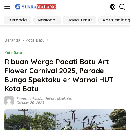
Langsung
ke
konten
Beranda
Nasional
Jawa Timur
Kota Malan
Beranda
Kota Batu
Kota Batu
Ribuan Warga Padati Batu Art
Flower Carnival 2025, Parade
Bunga Spektakuler Warnai HUT
Kota Batu
Pewarta : *M.Nan Editor : M.AlKatiri
Oktober 26, 2025