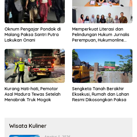
Oknum Pengajar Pondok di
Memperkuat Literasi dan
Malang Paksa Santri Putra
Pelindungan Hukum Jurnalis
Lakukan Onani
Perempuan, Hukumonline
Menyediakan Layanan AI
Gratis
Kurang Hati-hati, Pemotor
Sengketa Tanah Berakhir
Asal Madura Tewas Setelah
Eksekusi, Rumah dan Lahan
Menabrak Truk Mogok
Resmi Dikosongkan Paksa
Wisata Kuliner
Agustus 1, 2026