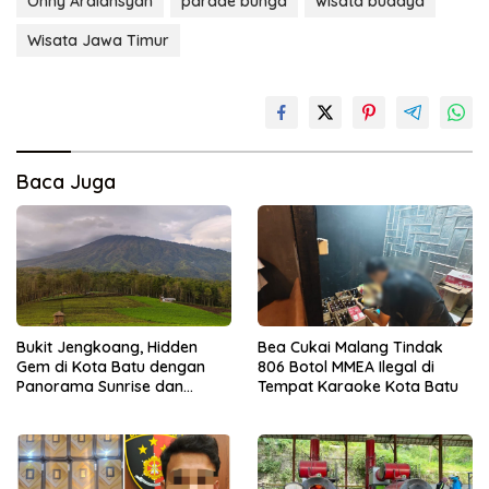
Onny Ardiansyah
parade bunga
wisata budaya
Wisata Jawa Timur
Baca Juga
Bukit Jengkoang, Hidden
Bea Cukai Malang Tindak
Gem di Kota Batu dengan
806 Botol MMEA Ilegal di
Panorama Sunrise dan
Tempat Karaoke Kota Batu
Lautan Kabut