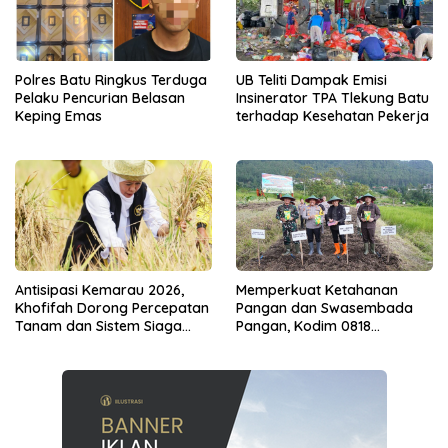
Polres Batu Ringkus Terduga
UB Teliti Dampak Emisi
Pelaku Pencurian Belasan
Insinerator TPA Tlekung Batu
Keping Emas
terhadap Kesehatan Pekerja
Antisipasi Kemarau 2026,
Memperkuat Ketahanan
Khofifah Dorong Percepatan
Pangan dan Swasembada
Tanam dan Sistem Siaga
Pangan, Kodim 0818
Kekeringan di Jatim
Bersama Forkopimda
Tanam Jagung