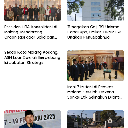
Presiden LIRA Konsolidasi di
Tunggakan Gaji RSI Unisma
Malang, Mendorong
Capai Rp3,2 Miliar, DPMPTSP
Organisasi agar Solid dan
Ungkap Penyebabnya
Responsif
Sekda Kota Malang Kosong,
ASN Luar Daerah Berpeluang
Isi Jabatan Strategis
Ironi ? Mutasi di Pemkot
Malang, Setelah Terkena
Sanksi Etik Selingkuh Dilantik,
Sekda Melorot Jadi Asisten