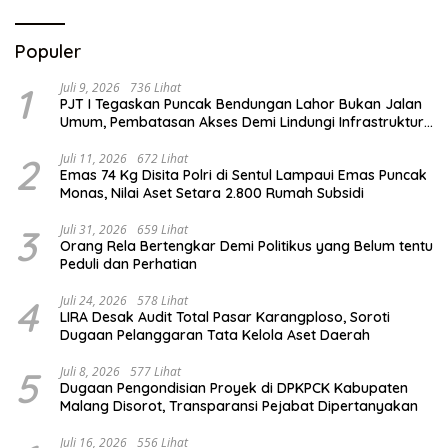
Populer
1
Juli 9, 2026
736 Lihat
PJT I Tegaskan Puncak Bendungan Lahor Bukan Jalan
Umum, Pembatasan Akses Demi Lindungi Infrastruktur
Vital
2
Juli 11, 2026
672 Lihat
Emas 74 Kg Disita Polri di Sentul Lampaui Emas Puncak
Monas, Nilai Aset Setara 2.800 Rumah Subsidi
3
Juli 31, 2026
659 Lihat
Orang Rela Bertengkar Demi Politikus yang Belum tentu
Peduli dan Perhatian
4
Juli 24, 2026
578 Lihat
LIRA Desak Audit Total Pasar Karangploso, Soroti
Dugaan Pelanggaran Tata Kelola Aset Daerah
5
Juli 8, 2026
577 Lihat
Dugaan Pengondisian Proyek di DPKPCK Kabupaten
Malang Disorot, Transparansi Pejabat Dipertanyakan
Juli 16, 2026
556 Lihat