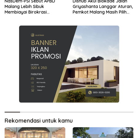
NasDem-PSI Sebut APBD
Dishub Akui Blokade Jalan
Malang Lebih Sibuk
Griyashanta Langgar Aturan,
Membiayai Birokrasi
Pemkot Malang Masih Pilih
daripada Mengurus Warga
Menunggu
Rekomendasi untuk kamu