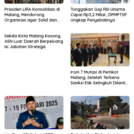
Presiden LIRA Konsolidasi di
Tunggakan Gaji RSI Unisma
Malang, Mendorong
Capai Rp3,2 Miliar, DPMPTSP
Organisasi agar Solid dan
Ungkap Penyebabnya
Responsif
Sekda Kota Malang Kosong,
ASN Luar Daerah Berpeluang
Isi Jabatan Strategis
Ironi ? Mutasi di Pemkot
Malang, Setelah Terkena
Sanksi Etik Selingkuh Dilantik,
Sekda Melorot Jadi Asisten