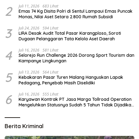
2
Juli 11, 2026
683 Lihat
Emas 74 Kg Disita Polri di Sentul Lampaui Emas Puncak
Monas, Nilai Aset Setara 2.800 Rumah Subsidi
3
Juli 24, 2026
594 Lihat
LIRA Desak Audit Total Pasar Karangploso, Soroti
Dugaan Pelanggaran Tata Kelola Aset Daerah
4
Juli 16, 2026
581 Lihat
Selorejo Run Challenge 2026 Dorong Sport Tourism dan
Kampanye Lingkungan
5
Juli 13, 2026
564 Lihat
Kebakaran Pasar Turen Malang Hanguskan Lapak
Pedagang, Penyebab Masih Diselidiki
6
Juli 16, 2026
555 Lihat
Karyawan Kontrak PT Jasa Marga Tollroad Operation
Mengeluhkan Statusnya Sudah 5 Tahun Tidak Dijadikan
Karyawan Tetap
Berita Kriminal