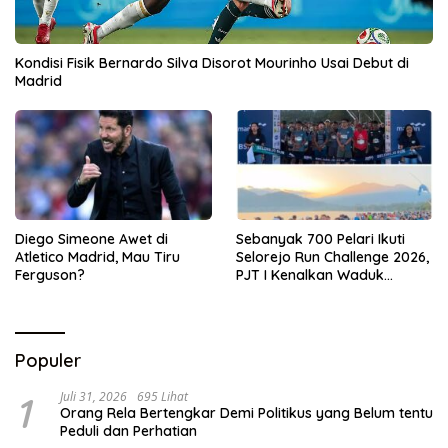
Kondisi Fisik Bernardo Silva Disorot Mourinho Usai Debut di
Madrid
Diego Simeone Awet di
Sebanyak 700 Pelari Ikuti
Atletico Madrid, Mau Tiru
Selorejo Run Challenge 2026,
Ferguson?
PJT I Kenalkan Waduk
Selorejo sekaligus Gerakkan
UMKM Lokal
Populer
1
Juli 31, 2026
695 Lihat
Orang Rela Bertengkar Demi Politikus yang Belum tentu
Peduli dan Perhatian