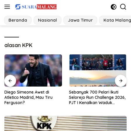
Langsung
ke
konten
Beranda
Nasional
Jawa Timur
Kota Malan
alasan KPK
Sebanyak 700 Pelari Ikuti
KPK Diduga Tebang Pilih Soal
Selorejo Run Challenge 2026,
Anwar Sadad, LIRA: Tidak
PJT I Kenalkan Waduk
Ada Alasan untuk Tak
Selorejo sekaligus Gerakkan
Menahan
UMKM Lokal